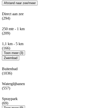
Afstand naar zee/meer
Direct aan zee
(294)
250 mtr - 1 km
(209)
1,1 km - 5 km
(166)
Toon meer (3)
Zwembad
Buitenbad
(1036)
Waterglijbanen
(557)
Spraypark
(69)
Toon meer (9)