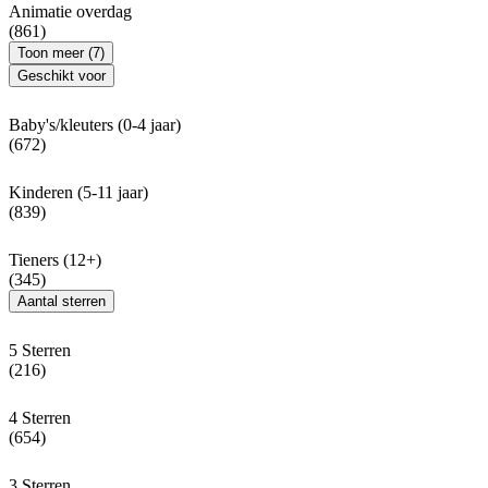
Animatie overdag
(861)
Toon meer (7)
Geschikt voor
Baby's/kleuters (0-4 jaar)
(672)
Kinderen (5-11 jaar)
(839)
Tieners (12+)
(345)
Aantal sterren
5 Sterren
(216)
4 Sterren
(654)
3 Sterren