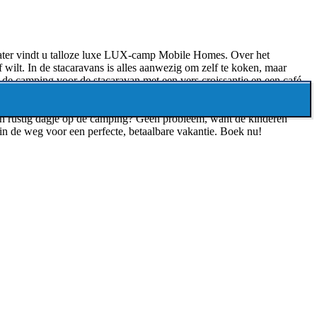
water vindt u talloze luxe LUX-camp Mobile Homes. Over het
 wilt. In de stacaravans is alles aanwezig om zelf te koken, maar
op de camping voor de stacaravan met een vers croissantje en een café-
een rustig dagje op de camping? Geen probleem, want de kinderen
in de weg voor een perfecte, betaalbare vakantie. Boek nu!