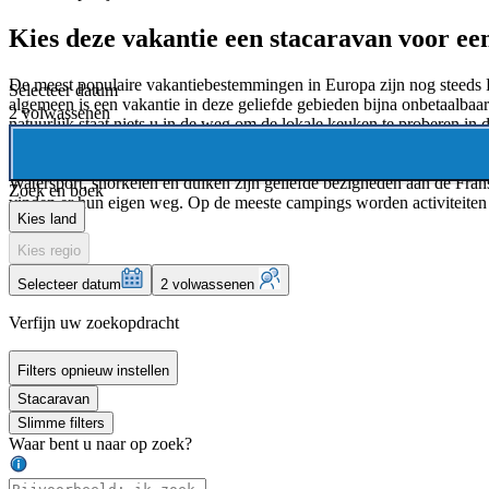
Kies deze vakantie een stacaravan voor een
De meest populaire vakantiebestemmingen in Europa zijn nog steeds
Selecteer datum
algemeen is een vakantie in deze geliefde gebieden bijna onbetaalbaar 
2 volwassenen
natuurlijk staat niets u in de weg om de lokale keuken te proberen in 
au-lait.
Watersport, snorkelen en duiken zijn geliefde bezigheden aan de Fra
Zoek en boek
vinden er hun eigen weg. Op de meeste campings worden activiteiten v
Kies land
Kies regio
Selecteer datum
2 volwassenen
Verfijn uw zoekopdracht
Filters opnieuw instellen
Stacaravan
Slimme filters
Waar bent u naar op zoek?