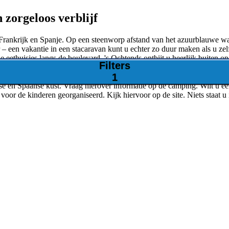
 zorgeloos verblijf
 Frankrijk en Spanje. Op een steenworp afstand van het azuurblauwe 
– een vakantie in een stacaravan kunt u echter zo duur maken als u zelf
de eethuisjes langs de boulevard. 's Ochtends ontbijt u heerlijk buiten 
Filters
1
nse en Spaanse kust. Vraag hierover informatie op de camping. Wilt u 
oor de kinderen georganiseerd. Kijk hiervoor op de site. Niets staat u 