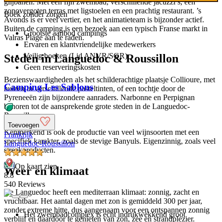
glijbanen. Met een fijn zwembad, verschillende jacuzzi’s, een
zonovergoten terras met ligstoelen en een prachtig restaurant. ’s
Boek zonder zorgen
Avonds is er veel vertier, en het animatieteam is bijzonder actief.
Buiten de camping is een bezoek aan een typisch Franse markt in
Grootste aanbod
campings
Valras Plage aan te raden.
Ervaren en klantvriendelijke
medewerkers
Veilig boeken (Lid ANVR/SGR)
Steden in Languedoc & Roussillon
Geen reserveringskosten
Bezienswaardigheden als het schilderachtige plaatsje Collioure, met
Camping Les Sablons
huizen in verschillende pasteltinten, of een tochtje door de
Pyreneeën zijn bijzondere aanraders. Narbonne en Perpignan
behoren tot de aansprekende grote steden in de Languedoc-
Roussillon.
Toevoegen
Kenmerkend is ook de productie van veel wijnsoorten met een
Frankrijk
specifiek karakter, zoals de stevige Banyuls. Eigenzinnig, zoals veel
Languedoc-Roussillon
streekproducten.
Op kaart zien
Weer en klimaat
8.8
540 Reviews
De Languedoc heeft een mediterraan klimaat: zonnig, zacht en
vruchtbaar. Het aantal dagen met zon is gemiddeld 300 per jaar,
zonder extreme hitte, dus aangenaam voor een ontspannen zonnig
Het zwembadcomplex is echt indrukwekkend groot
verblijf en daardoor te genieten van zon, zee en strandplezier.