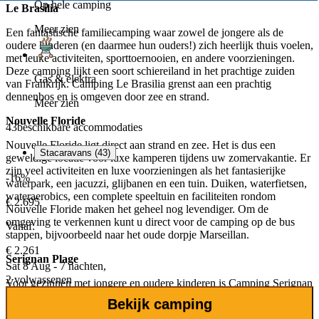
Op hele camping
Le Brasilia
Meer zien
Een fantastische familiecamping waar zowel de jongere als de
oudere kinderen (en daarmee hun ouders!) zich heerlijk thuis voelen,
met leuke activiteiten, sporttoernooien, en andere voorzieningen.
Deze camping lijkt een soort schiereiland in het prachtige zuiden
Gas & elektra
van Frankrijk. Camping Le Brasilia grenst aan een prachtig
dennenbos en is omgeven door zee en strand.
Meer zien
Nouvelle Floride
43
beschikbare accommodaties
Nouvelle Floride ligt direct aan strand en zee. Het is dus een
Stacaravans (43)
geweldige locatie voor luxe kamperen tijdens uw zomervakantie. Er
zijn veel activiteiten en luxe voorzieningen als het fantasierijke
-16%
waterpark, een jacuzzi, glijbanen en een tuin. Duiken, waterfietsen,
wateraerobics, een complete speeltuin en faciliteiten rondom
€ 2.695
Nouvelle Floride maken het geheel nog levendiger. Om de
omgeving te verkennen kunt u direct voor de camping op de bus
Vanaf:
stappen, bijvoorbeeld naar het oude dorpje Marseillan.
€ 2.261
Serignan Plage
Sat 8 Aug - 7 nachten,
2 volwassenen
Voor gezinnen met jongere en oudere kinderen is Camping Serignan
Plage een perfecte plek, in een prachtige groene omgeving, aan een
Bekijk camping
geweldig zandstrand en met een fantastisch zwemparadijs met