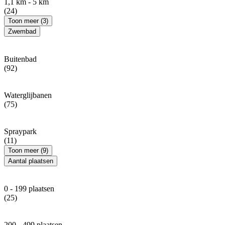
1,1 km - 5 km
(24)
Toon meer (3)
Zwembad
Buitenbad
(92)
Waterglijbanen
(75)
Spraypark
(11)
Toon meer (9)
Aantal plaatsen
0 - 199 plaatsen
(25)
200 - 499 plaatsen