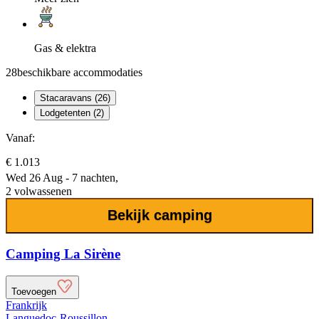
Gas & elektra
28
beschikbare accommodaties
Stacaravans (26)
Lodgetenten (2)
Vanaf:
€ 1.013
Wed 26 Aug - 7 nachten,
2 volwassenen
Bekijk camping
Camping La Sirène
Toevoegen
Frankrijk
Languedoc-Roussillon