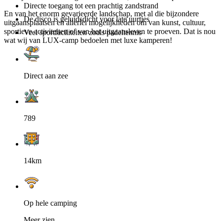
Directe toegang tot een prachtig zandstrand
En van het enorm gevarieerde landschap, met al die bijzondere
De disco is geluidsdicht voor late uurtjes
uitgaansplaatsen en allerlei mogelijkheden om van kunst, cultuur,
sportieve activiteiten of van het uitgaansleven te proeven. Dat is nou
Veel sportfaciliteiten zoals padeltennis
wat wij van LUX-camp bedoelen met luxe kamperen!
Direct aan zee
789
14km
Op hele camping
Meer zien