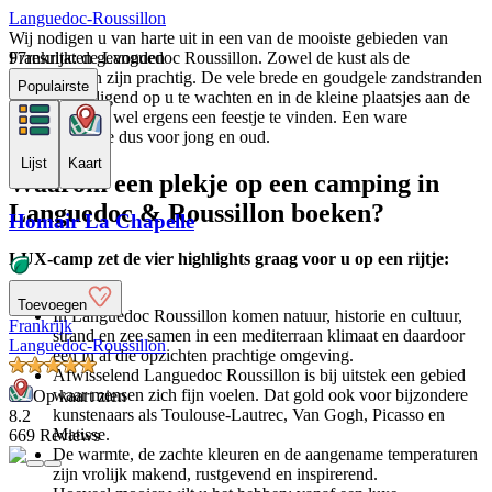
Languedoc-Roussillon
Wij nodigen u van harte uit in een van de mooiste gebieden van
Frankrijk: de Languedoc Roussillon. Zowel de kust als de
97
resultaten gevonden
binnenlanden zijn prachtig. De vele brede en goudgele zandstranden
Populairste
liggen uitnodigend op u te wachten en in de kleine plaatsjes aan de
kust is er altijd wel ergens een feestje te vinden. Een ware
familievakantie dus voor jong en oud.
Lijst
Kaart
Waarom een plekje op een camping in
Languedoc & Roussillon boeken?
Homair La Chapelle
LUX-camp zet de vier highlights graag voor u op een rijtje:
Toevoegen
In Languedoc Roussillon komen natuur, historie en cultuur,
Frankrijk
strand en zee samen in een mediterraan klimaat en daardoor
Languedoc-Roussillon
een in al die opzichten prachtige omgeving.
Afwisselend Languedoc Roussillon is bij uitstek een gebied
waar mensen zich fijn voelen. Dat gold ook voor bijzondere
Op kaart zien
kunstenaars als Toulouse-Lautrec, Van Gogh, Picasso en
8.2
Matisse.
669 Reviews
De warmte, de zachte kleuren en de aangename temperaturen
zijn vrolijk makend, rustgevend en inspirerend.