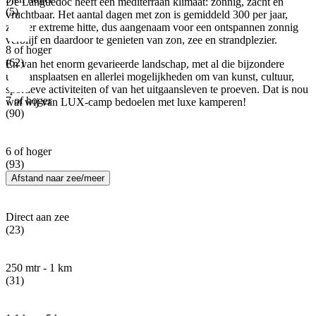
De Languedoc heeft een mediterraan klimaat: zonnig, zacht en
(5)
vruchtbaar. Het aantal dagen met zon is gemiddeld 300 per jaar,
zonder extreme hitte, dus aangenaam voor een ontspannen zonnig
verblijf en daardoor te genieten van zon, zee en strandplezier.
8 of hoger
(62)
En van het enorm gevarieerde landschap, met al die bijzondere
uitgaansplaatsen en allerlei mogelijkheden om van kunst, cultuur,
sportieve activiteiten of van het uitgaansleven te proeven. Dat is nou
7 of hoger
wat wij van LUX-camp bedoelen met luxe kamperen!
(90)
6 of hoger
(93)
Afstand naar zee/meer
Direct aan zee
(23)
250 mtr - 1 km
(31)