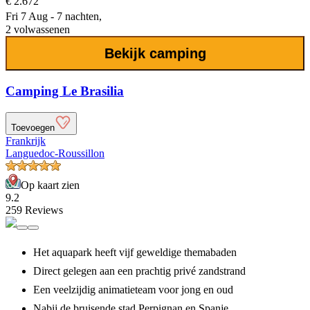
€ 2.672
Fri 7 Aug - 7 nachten,
2 volwassenen
Bekijk camping
Camping Le Brasilia
Toevoegen
Frankrijk
Languedoc-Roussillon
Op kaart zien
9.2
259 Reviews
Het aquapark heeft vijf geweldige themabaden
Direct gelegen aan een prachtig privé zandstrand
Een veelzijdig animatieteam voor jong en oud
Nabij de bruisende stad Perpignan en Spanje