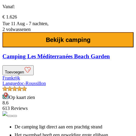
Vanaf:
€ 1.626
Tue 11 Aug - 7 nachten,
2 volwassenen
Bekijk camping
Camping Les Méditerranées Beach Garden
Toevoegen
Frankrijk
Languedoc-Roussillon
Op kaart zien
8.6
613 Reviews
De camping ligt direct aan een prachtig strand
Het zwembad heeft een geweldige grote glijbaan