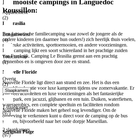
De mooiste campings in Languedoc
Roussillon:
Appartement
(2)
Le Brasilia
Een fantastische familiecamping waar zowel de jongere als de
Bungalowtent
oudere kinderen (en daarmee hun ouders!) zich heerlijk thuis voelen,
(4)
met leuke activiteiten, sporttoernooien, en andere voorzieningen.
Deze camping lijkt een soort schiereiland in het prachtige zuiden
van Frankrijk. Camping Le Brasilia grenst aan een prachtig
Tourcaravan
dennenbos en is omgeven door zee en strand.
(1)
Nouvelle Floride
Overig
Nouvelle Floride ligt direct aan strand en zee. Het is dus een
(2)
geweldige locatie voor luxe kamperen tijdens uw zomervakantie. Er
Slaapkamers
zijn veel activiteiten en luxe voorzieningen als het fantasierijke
waterpark, een jacuzzi, glijbanen en een tuin. Duiken, waterfietsen,
wateraerobics, een complete speeltuin en faciliteiten rondom
1 slaapkamer
Nouvelle Floride maken het geheel nog levendiger. Om de
(97)
omgeving te verkennen kunt u direct voor de camping op de bus
stappen, bijvoorbeeld naar het oude dorpje Marseillan.
2 slaapkamers
Serignan Plage
(97)