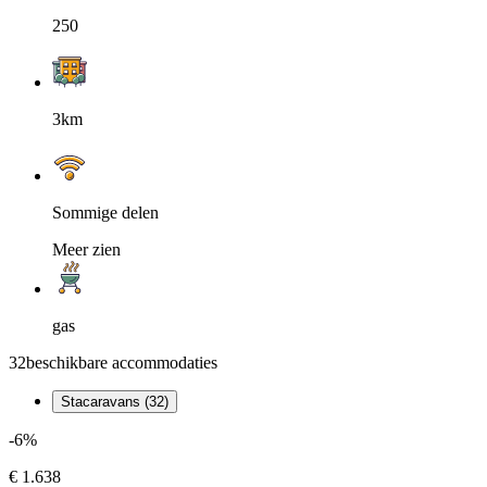
250
3km
Sommige delen
Meer zien
gas
32
beschikbare accommodaties
Stacaravans (32)
-6%
€ 1.638