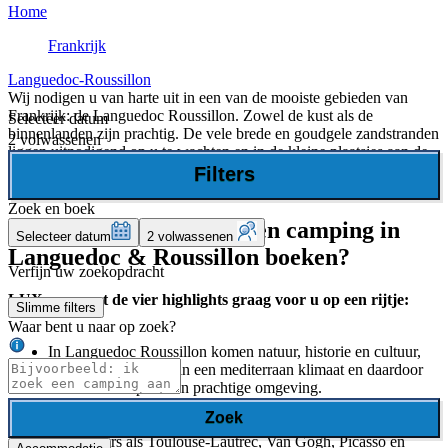
Home
Frankrijk
Languedoc-Roussillon
Wij nodigen u van harte uit in een van de mooiste gebieden van
Frankrijk: de Languedoc Roussillon. Zowel de kust als de
Selecteer datum
binnenlanden zijn prachtig. De vele brede en goudgele zandstranden
2 volwassenen
liggen uitnodigend op u te wachten en in de kleine plaatsjes aan de
kust is er altijd wel ergens een feestje te vinden. Een ware
Filters
familievakantie dus voor jong en oud.
Zoek en boek
Waarom een plekje op een camping in
Selecteer datum
2 volwassenen
Languedoc & Roussillon boeken?
Verfijn uw zoekopdracht
LUX-camp zet de vier highlights graag voor u op een rijtje:
Slimme filters
Waar bent u naar op zoek?
In Languedoc Roussillon komen natuur, historie en cultuur,
strand en zee samen in een mediterraan klimaat en daardoor
een in al die opzichten prachtige omgeving.
Afwisselend Languedoc Roussillon is bij uitstek een gebied
Zoek
waar mensen zich fijn voelen. Dat gold ook voor bijzondere
kunstenaars als Toulouse-Lautrec, Van Gogh, Picasso en