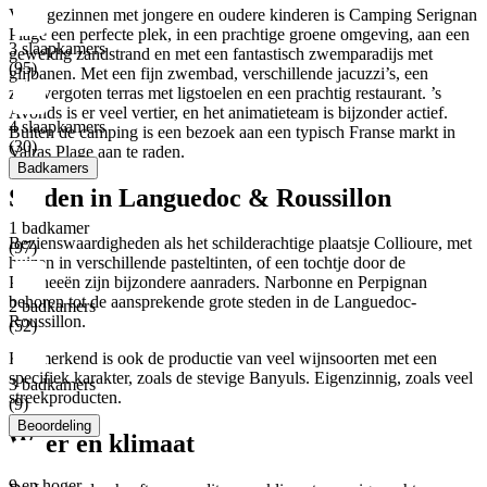
Voor gezinnen met jongere en oudere kinderen is Camping Serignan
Plage een perfecte plek, in een prachtige groene omgeving, aan een
3 slaapkamers
geweldig zandstrand en met een fantastisch zwemparadijs met
(95)
glijbanen. Met een fijn zwembad, verschillende jacuzzi’s, een
zonovergoten terras met ligstoelen en een prachtig restaurant. ’s
Avonds is er veel vertier, en het animatieteam is bijzonder actief.
4 slaapkamers
Buiten de camping is een bezoek aan een typisch Franse markt in
(30)
Valras Plage aan te raden.
Badkamers
Steden in Languedoc & Roussillon
1 badkamer
Bezienswaardigheden als het schilderachtige plaatsje Collioure, met
(97)
huizen in verschillende pasteltinten, of een tochtje door de
Pyreneeën zijn bijzondere aanraders. Narbonne en Perpignan
behoren tot de aansprekende grote steden in de Languedoc-
2 badkamers
Roussillon.
(52)
Kenmerkend is ook de productie van veel wijnsoorten met een
specifiek karakter, zoals de stevige Banyuls. Eigenzinnig, zoals veel
3 badkamers
streekproducten.
(9)
Beoordeling
Weer en klimaat
9 en hoger