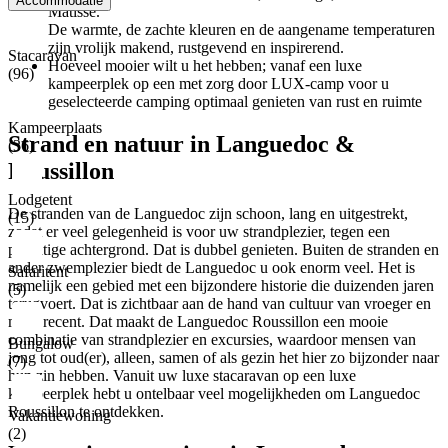
Accommodatie
Matisse.
De warmte, de zachte kleuren en de aangename temperaturen
zijn vrolijk makend, rustgevend en inspirerend.
Stacaravan
Hoeveel mooier wilt u het hebben; vanaf een luxe
(96)
kampeerplek op een met zorg door LUX-camp voor u
geselecteerde camping optimaal genieten van rust en ruimte
Kampeerplaats
Strand en natuur in Languedoc &
(36)
Roussillon
Lodgetent
De stranden van de Languedoc zijn schoon, lang en uitgestrekt,
(15)
zodat er veel gelegenheid is voor uw strandplezier, tegen een
prachtige achtergrond. Dat is dubbel genieten. Buiten de stranden en
ander zwemplezier biedt de Languedoc u ook enorm veel. Het is
Safaritent
namelijk een gebied met een bijzondere historie die duizenden jaren
(5)
terugvoert. Dat is zichtbaar aan de hand van cultuur van vroeger en
meer recent. Dat maakt de Languedoc Roussillon een mooie
combinatie van strandplezier en excursies, waardoor mensen van
Bungalow
jong tot oud(er), alleen, samen of als gezin het hier zo bijzonder naar
(7)
hun zin hebben. Vanuit uw luxe stacaravan op een luxe
kampeerplek hebt u ontelbaar veel mogelijkheden om Languedoc
Roussillon te ontdekken.
Vakantiewoning
(2)