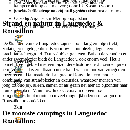
Hoeveel mooier wilt u het hebben; vanaf een luxe
Een waterpark van 2000m² met vier zwembaden
kampeerplek op een met zorg door LUX-camp voor u
Slechts 200 meter van het prachtige strand
geselecteerde camping optimaal genieten van rust en ruimte
Gezellig Argelès-sur-Mer op loopafstand
Strand en natuur in Languedoc &
Nieuwe Buddha bar voor een sfeervol drankje
Roussillon
De stranden van de Languedoc zijn schoon, lang en uitgestrekt,
zodat er veel gelegenheid is voor uw strandplezier, tegen een
Zee
prachtige achtergrond. Dat is dubbel genieten. Buiten de stranden en
ander zwemplezier biedt de Languedoc u ook enorm veel. Het is
Meer zien
namelijk een gebied met een bijzondere historie die duizenden jaren
terugvoert. Dat is zichtbaar aan de hand van cultuur van vroeger en
meer recent. Dat maakt de Languedoc Roussillon een mooie
combinatie van strandplezier en excursies, waardoor mensen van
600
jong tot oud(er), alleen, samen of als gezin het hier zo bijzonder naar
hun zin hebben. Vanuit uw luxe stacaravan op een luxe
kampeerplek hebt u ontelbaar veel mogelijkheden om Languedoc
Roussillon te ontdekken.
3km
De mooiste campings in Languedoc
Roussillon: