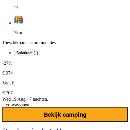
15
7km
1
beschikbare accommodaties
Safaritent (1)
-27%
€ 974
Vanaf:
€ 707
Wed 19 Aug - 7 nachten,
2 volwassenen
Bekijk camping