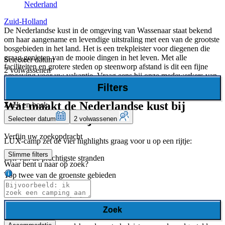
Nederland
Zuid-Holland
De Nederlandse kust in de omgeving van Wassenaar staat bekend
om haar aangename en levendige uitstraling met een van de grootste
bosgebieden in het land. Het is een trekpleister voor diegenen die
graag genieten van de mooie dingen in het leven. Met alle
Selecteer datum
faciliteiten en grotere steden op steenworp afstand is dit een fijne
2 volwassenen
omgeving voor uw vakantie. Vraag eens bij onze medewerkers van
Lux-camp wat deze voor u te bieden heeft.
Filters
Wat maakt de Nederlandse kust bij
Zoek en boek
Wassenaar zo bijzonder?
Selecteer datum
2 volwassenen
Verfijn uw zoekopdracht
LUX-camp zet de vier highlights graag voor u op een rijtje:
Slimme filters
Een van de prachtigste stranden
Waar bent u naar op zoek?
Top twee van de groenste gebieden
Attractiepark
Cultuur en historie
Zoek