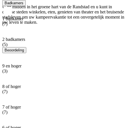
Badkamers
U zit midden in het groene hart van de Randstad en u kunt in
diverse steden winkelen, eten, genieten van theater en het bruisende
stadsleven om uw kampeervakantie tot een onvergetelijk moment in
1 badkamer
uw leven te maken.
(7)
2 badkamers
(5)
Beoordeling
9 en hoger
(3)
8 of hoger
(7)
7 of hoger
(7)
6 of hoger