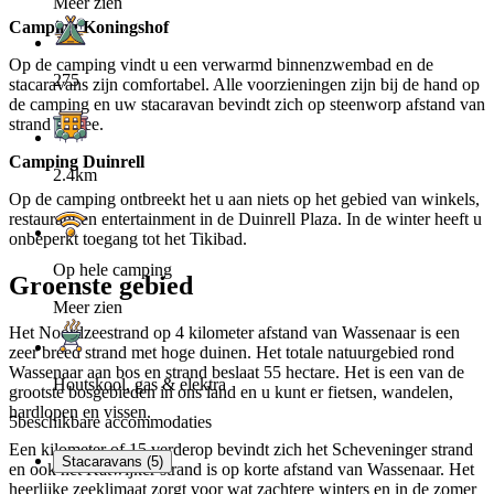
Meer zien
Camping Koningshof
Op de camping vindt u een verwarmd binnenzwembad en de
275
stacaravans zijn comfortabel. Alle voorzieningen zijn bij de hand op
de camping en uw stacaravan bevindt zich op steenworp afstand van
strand en zee.
Camping Duinrell
2.4km
Op de camping ontbreekt het u aan niets op het gebied van winkels,
restaurant en entertainment in de Duinrell Plaza. In de winter heeft u
onbeperkt toegang tot het Tikibad.
Op hele camping
Groenste gebied
Meer zien
Het Noordzeestrand op 4 kilometer afstand van Wassenaar is een
zeer breed strand met hoge duinen. Het totale natuurgebied rond
Wassenaar aan bos en strand beslaat 55 hectare. Het is een van de
Houtskool, gas & elektra
grootste bosgebieden in ons land en u kunt er fietsen, wandelen,
hardlopen en vissen.
5
beschikbare accommodaties
Een kilometer of 15 verderop bevindt zich het Scheveninger strand
Stacaravans (5)
en ook het Katwijker strand is op korte afstand van Wassenaar. Het
heerlijke zeeklimaat zorgt voor wat zachtere winters en in de zomer