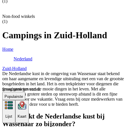
(1)
Non-food winkels
(1)
Campings in Zuid-Holland
Home
Nederland
Zuid-Holland
De Nederlandse kust in de omgeving van Wassenaar staat bekend
om haar aangename en levendige uitstraling met een van de grootste
bosgebieden in het land. Het is een trekpleister voor diegenen die
graag genieten van de mooie dingen in het leven. Met alle
9
resultaten gevonden
faciliteiten en grotere steden op steenworp afstand is dit een fijne
Populairste
omgeving voor uw vakantie. Vraag eens bij onze medewerkers van
Lux-camp wat deze voor u te bieden heeft.
Wat maakt de Nederlandse kust bij
Lijst
Kaart
Wassenaar zo bijzonder?