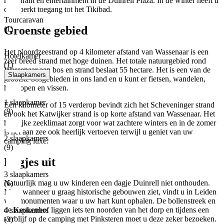
restaurant en entertainment in de Duinrell Plaza. In de winter heeft u
onbeperkt toegang tot het Tikibad.
Tourcaravan
Groenste gebied
(1)
Het Noordzeestrand op 4 kilometer afstand van Wassenaar is een
Hotelkamer
zeer breed strand met hoge duinen. Het totale natuurgebied rond
(1)
Wassenaar aan bos en strand beslaat 55 hectare. Het is een van de
Slaapkamers
grootste bosgebieden in ons land en u kunt er fietsen, wandelen,
hardlopen en vissen.
1 slaapkamer
Een kilometer of 15 verderop bevindt zich het Scheveninger strand
(9)
en ook het Katwijker strand is op korte afstand van Wassenaar. Het
heerlijke zeeklimaat zorgt voor wat zachtere winters en in de zomer
is het aan zee ook heerlijk vertoeven terwijl u geniet van uw
2 slaapkamers
camping luxe.
(9)
Dagjes uit
3 slaapkamers
Natuurlijk mag u uw kinderen een dagje Duinrell niet onthouden.
(6)
Maar wanneer u graag historische gebouwen ziet, vindt u in Leiden
veel monumenten waar u uw hart kunt ophalen. De bollenstreek en
de Keukenhof liggen iets ten noorden van het dorp en tijdens een
4 slaapkamers
verblijf op de camping met Pinksteren moet u deze zeker bezoeken.
(3)