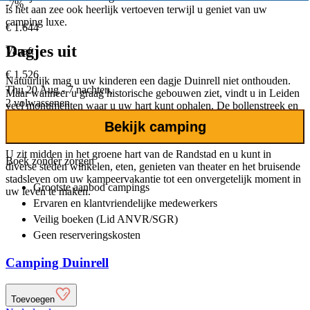
-7%
is het aan zee ook heerlijk vertoeven terwijl u geniet van uw
camping luxe.
€ 1.644
Dagjes uit
Vanaf:
€ 1.526
Natuurlijk mag u uw kinderen een dagje Duinrell niet onthouden.
Thu 20 Aug - 7 nachten,
Maar wanneer u graag historische gebouwen ziet, vindt u in Leiden
2 volwassenen
veel monumenten waar u uw hart kunt ophalen. De bollenstreek en
de Keukenhof liggen iets ten noorden van het dorp en tijdens een
Bekijk camping
verblijf op de camping met Pinksteren moet u deze zeker bezoeken.
U zit midden in het groene hart van de Randstad en u kunt in
Boek zonder zorgen
diverse steden winkelen, eten, genieten van theater en het bruisende
stadsleven om uw kampeervakantie tot een onvergetelijk moment in
Grootste aanbod
campings
uw leven te maken.
Ervaren en klantvriendelijke
medewerkers
Veilig boeken (Lid ANVR/SGR)
Geen reserveringskosten
Camping Duinrell
Toevoegen