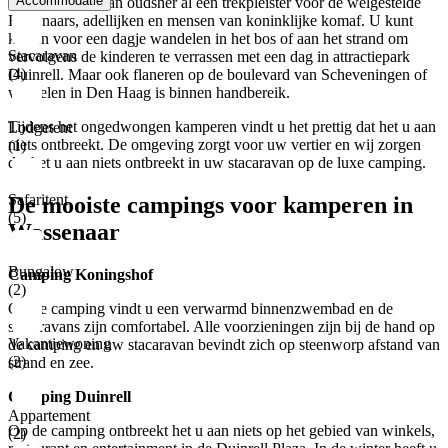
Accommodatie
Deze streek is van oudsher al een trekpleister voor de welgestelde
Hagenaars, adellijken en mensen van koninklijke komaf. U kunt
kiezen voor een dagje wandelen in het bos of aan het strand om
Stacaravan
vervolgens de kinderen te verrassen met een dag in attractiepark
(4)
Duinrell. Maar ook flaneren op de boulevard van Scheveningen of
winkelen in Den Haag is binnen handbereik.
Tijdens het ongedwongen kamperen vindt u het prettig dat het u aan
Lodgetent
niets ontbreekt. De omgeving zorgt voor uw vertier en wij zorgen
(1)
dat het u aan niets ontbreekt in uw stacaravan op de luxe camping.
Safaritent
De mooiste campings voor kamperen in
(5)
Wassenaar
Bungalow
Camping Koningshof
(2)
Op de camping vindt u een verwarmd binnenzwembad en de
stacaravans zijn comfortabel. Alle voorzieningen zijn bij de hand op
Vakantiewoning
de camping en uw stacaravan bevindt zich op steenworp afstand van
(2)
strand en zee.
Camping Duinrell
Appartement
Op de camping ontbreekt het u aan niets op het gebied van winkels,
(2)