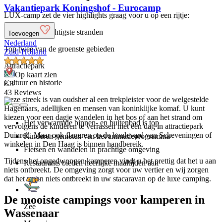
Vakantiepark Koningshof - Eurocamp
LUX-camp zet de vier highlights graag voor u op een rijtje:
Een van de prachtigste stranden
Toevoegen
Nederland
Top twee van de groenste gebieden
Zuid-Holland
Attractiepark
Op kaart zien
Cultuur en historie
8.3
43 Reviews
Deze streek is van oudsher al een trekpleister voor de welgestelde
Hagenaars, adellijken en mensen van koninklijke komaf. U kunt
kiezen voor een dagje wandelen in het bos of aan het strand om
Het verwarmde binnen- en buitenbad is top
vervolgens de kinderen te verrassen met een dag in attractiepark
Duinrell. Maar ook flaneren op de boulevard van Scheveningen of
Kinderen genieten van het animatieprogramma
winkelen in Den Haag is binnen handbereik.
Fietsen en wandelen in prachtige omgeving
Tijdens het ongedwongen kamperen vindt u het prettig dat het u aan
Restaurants bieden heerlijke maaltijden aan
niets ontbreekt. De omgeving zorgt voor uw vertier en wij zorgen
dat het u aan niets ontbreekt in uw stacaravan op de luxe camping.
De mooiste campings voor kamperen in
Zee
Wassenaar