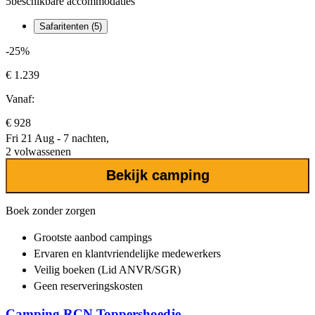
5
beschikbare accommodaties
Safaritenten (5)
-25%
€ 1.239
Vanaf:
€ 928
Fri 21 Aug - 7 nachten,
2 volwassenen
Bekijk camping
Boek zonder zorgen
Grootste aanbod
campings
Ervaren en klantvriendelijke
medewerkers
Veilig boeken (Lid ANVR/SGR)
Geen reserveringskosten
Camping RCN Toppershoedje