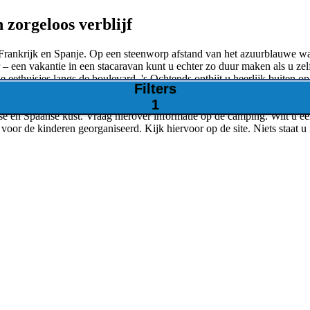
 zorgeloos verblijf
 Frankrijk en Spanje. Op een steenworp afstand van het azuurblauwe 
– een vakantie in een stacaravan kunt u echter zo duur maken als u zelf
de eethuisjes langs de boulevard. 's Ochtends ontbijt u heerlijk buiten 
Filters
1
nse en Spaanse kust. Vraag hierover informatie op de camping. Wilt u 
oor de kinderen georganiseerd. Kijk hiervoor op de site. Niets staat u 