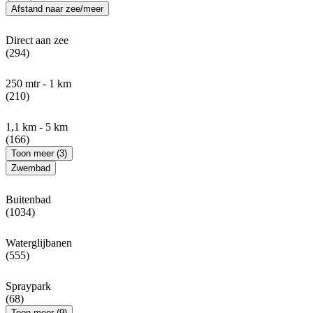
Afstand naar zee/meer
Direct aan zee
(294)
250 mtr - 1 km
(210)
1,1 km - 5 km
(166)
Toon meer (3)
Zwembad
Buitenbad
(1034)
Waterglijbanen
(555)
Spraypark
(68)
Toon meer (9)