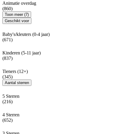
Animatie overdag
(860)
Toon meer (7)
Geschikt voor
Baby's/kleuters (0-4 jaar)
(671)
Kinderen (5-11 jaar)
(837)
Tieners (12+)
(345)
Aantal sterren
5 Sterren
(216)
4 Sterren
(652)
3 Sterren