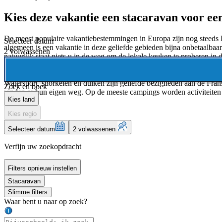
Kies deze vakantie een stacaravan voor een
De meest populaire vakantiebestemmingen in Europa zijn nog steeds
Selecteer datum
algemeen is een vakantie in deze geliefde gebieden bijna onbetaalbaar 
2 volwassenen
natuurlijk staat niets u in de weg om de lokale keuken te proberen in 
au-lait.
Watersport, snorkelen en duiken zijn geliefde bezigheden aan de Fra
Zoek en boek
vinden er hun eigen weg. Op de meeste campings worden activiteiten v
Kies land
Kies regio
Selecteer datum
2 volwassenen
Verfijn uw zoekopdracht
Filters opnieuw instellen
Stacaravan
Slimme filters
Waar bent u naar op zoek?