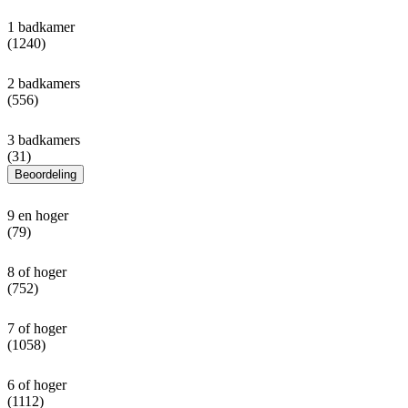
1 badkamer
(1240)
2 badkamers
(556)
3 badkamers
(31)
Beoordeling
9 en hoger
(79)
8 of hoger
(752)
7 of hoger
(1058)
6 of hoger
(1112)