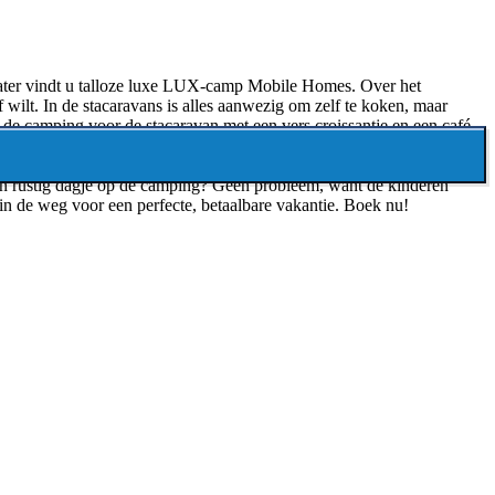
water vindt u talloze luxe LUX-camp Mobile Homes. Over het
 wilt. In de stacaravans is alles aanwezig om zelf te koken, maar
op de camping voor de stacaravan met een vers croissantje en een café-
een rustig dagje op de camping? Geen probleem, want de kinderen
in de weg voor een perfecte, betaalbare vakantie. Boek nu!