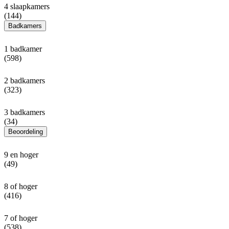
4 slaapkamers
(144)
Badkamers
1 badkamer
(598)
2 badkamers
(323)
3 badkamers
(34)
Beoordeling
9 en hoger
(49)
8 of hoger
(416)
7 of hoger
(538)