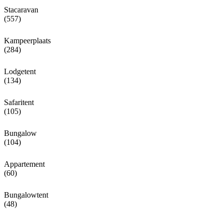
Stacaravan
(557)
Kampeerplaats
(284)
Lodgetent
(134)
Safaritent
(105)
Bungalow
(104)
Appartement
(60)
Bungalowtent
(48)