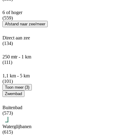
6 of hoger
(559)
Afstand naar zee/meer
Direct aan zee
(134)
250 mtr - 1 km
(111)
1,1 km - 5 km
(101)
Toon meer (3)
Zwembad
Buitenbad
(573)
Waterglijbanen
(615)