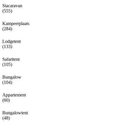
Stacaravan
(555)
Kampeerplaats
(284)
Lodgetent
(133)
Safaritent
(105)
Bungalow
(104)
Appartement
(60)
Bungalowtent
(48)