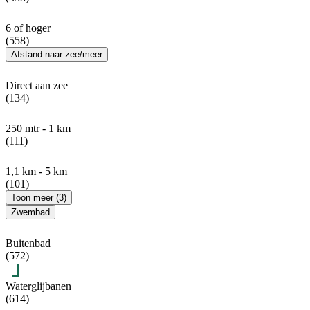
6 of hoger
(558)
Afstand naar zee/meer
Direct aan zee
(134)
250 mtr - 1 km
(111)
1,1 km - 5 km
(101)
Toon meer (3)
Zwembad
Buitenbad
(572)
Waterglijbanen
(614)