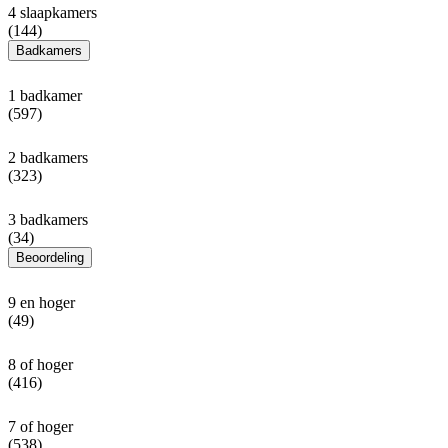
4 slaapkamers
(144)
Badkamers
1 badkamer
(597)
2 badkamers
(323)
3 badkamers
(34)
Beoordeling
9 en hoger
(49)
8 of hoger
(416)
7 of hoger
(538)