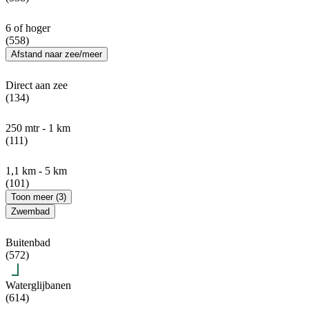
6 of hoger
(558)
Afstand naar zee/meer
Direct aan zee
(134)
250 mtr - 1 km
(111)
1,1 km - 5 km
(101)
Toon meer (3)
Zwembad
Buitenbad
(572)
Waterglijbanen
(614)