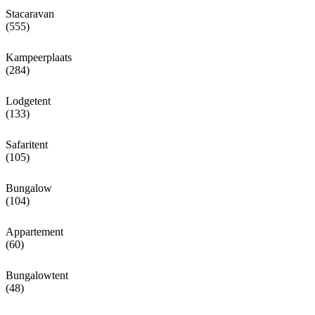
Stacaravan
(555)
Kampeerplaats
(284)
Lodgetent
(133)
Safaritent
(105)
Bungalow
(104)
Appartement
(60)
Bungalowtent
(48)