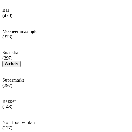
Bar
(479)
Meeneemmaaltijden
(373)
Snackbar
(397)
Winkels
Supermarkt
(297)
Bakker
(143)
Non-food winkels
(177)