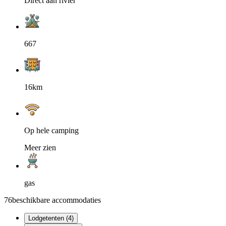
Direct aan rivier
667
16km
Op hele camping
Meer zien
gas
76
beschikbare accommodaties
Lodgetenten (4)