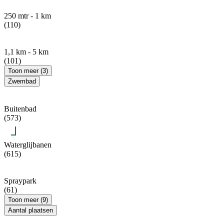
250 mtr - 1 km
(110)
1,1 km - 5 km
(101)
Toon meer (3)
Zwembad
Buitenbad
(573)
Waterglijbanen
(615)
Spraypark
(61)
Toon meer (9)
Aantal plaatsen