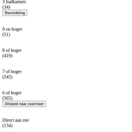
3 badkamers
(34)
Beoordeling
9 en hoger
(51)
8 of hoger
(419)
7 of hoger
(545)
6 of hoger
(565)
Afstand naar zee/meer
Direct aan zee
(134)