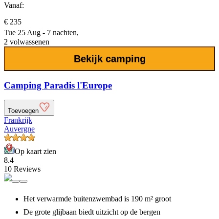
Vanaf:
€ 235
Tue 25 Aug - 7 nachten,
2 volwassenen
Bekijk camping
Camping Paradis l'Europe
Toevoegen
Frankrijk
Auvergne
Op kaart zien
8.4
10 Reviews
Het verwarmde buitenzwembad is 190 m² groot
De grote glijbaan biedt uitzicht op de bergen