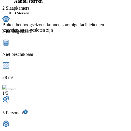
Aantal sterren
2 Slaapkamers
3 Sterren
Buiten het hoogseizoen kunnen sommige faciliteiten en
voorzieningen gesloten zijn
Niet toegestaan
Niet beschikbaar
28 m²
1/5
5 Personen