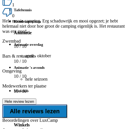
1
Tafeltennis
0
Hele mooie camping. Erg schaduwrijk en mooi opgezet; je hebt
Hondenspeeltuin
helemaal niet door hoe groot de camping eigenlijk is. Het restaurant
was erg goed.
Animatie
Zwembad
Animatie overdag
10
/ 10
april - oktober
Bars & restaurants
10
/ 10
Animatie 's avonds
Omgeving
10
/ 10
hele seizoen
Medewerkers ter plaatse
Miniclub
10
/ 10
Hele review lezen
Minidisco
Alle reviews lezen
hele seizoen
Beoordelingen over LuxCamp
Winkels