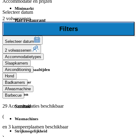
Accommodatie en prijzen
Minimarkt
Selecteer datum
2 volwassenen
Bar/restaurant
Filters
Restaurant
Selecteer datum
Pizzeria
2 volwassenen
Accommodatietypes
Bar
Slaapkamers
Airconditioning
Meeneemmaaltijden
Hond
Snackbar
Badkamers
Afwasmachine
Ijssalon
Barbecue
29
Accommodaties beschikbaar
Sanitair
(
Wasmachines
en
3
kampeerplaatsen beschikbaar
Strijkmogelijkheid