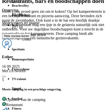
Restaurants, bars en boodschappen doen
10
/ 10
Beachvolley
Omgeving
Heeft u een avond geen zin om te koken? Op het kampeerterrein is
10
/ 10
Faciliteiten
een heerlijk restaurant en pizzeria aanwezig. Deze bevinden zich
naast de zwembaden. Ook kunt u in de bar een heerlijk drankje
Medewerkers ter plaatse
drinken. Daarnaast mag een ijsje in de gelateria natuurlijk ook niet
Wifi
10
/ 10
ontbreken. Voor uw dagelijkse boodschappen kunt u terecht in de
supermarkt op het kampeerterrein. Deze camping biedt alle
Sommige delen
Hele review lezen
ingrediënten voor een fantastische gezinsvakantie.
Gratis
Speeltuin
Esther
Binnenspeeltuin
16 09 2025
Fietsverhuur
Met z'n tweeën
TV-ruimte
5
Sport
Mooie camping in een prachtige omgeving.
Voetbal
Opbouw van de camping
Restaurant
Fitness