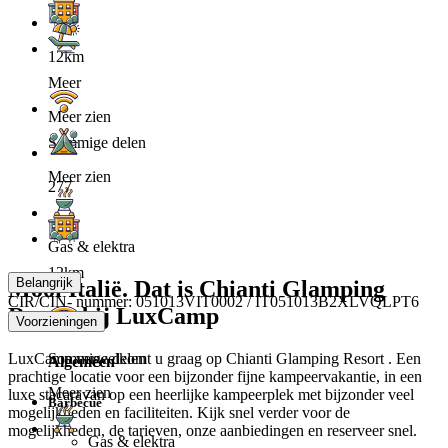
12km
Meer
Meer zien
Sommige delen
Meer zien
277
Gas & elektra
12km
Belangrijk
Mooi Italië. Dat is Chianti Glamping
CIR/CIN- nummer: 051013VIT0002 / IT051013B2XLVQLPT6
Resort bij LuxCamp
Voorzieningen
LuxCamp verwelkomt u graag op Chianti Glamping Resort . Een
Sommige delen
Algemeen
prachtige locatie voor een bijzonder fijne kampeervakantie, in een
Meer zien
luxe stacaravan op een heerlijke kampeerplek met bijzonder veel
Barbecue
mogelijkheden en faciliteiten. Kijk snel verder voor de
mogelijkheden, de tarieven, onze aanbiedingen en reserveer snel.
Gas & elektra