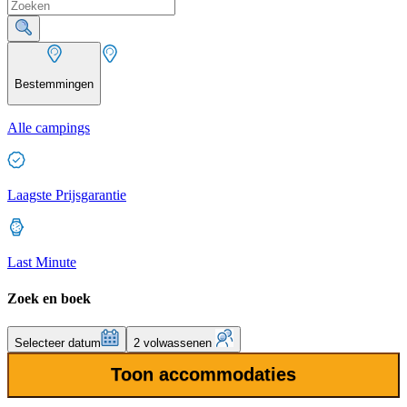
Bestemmingen
Alle campings
Laagste Prijsgarantie
Last Minute
Zoek en boek
Selecteer datum
2 volwassenen
Toon accommodaties