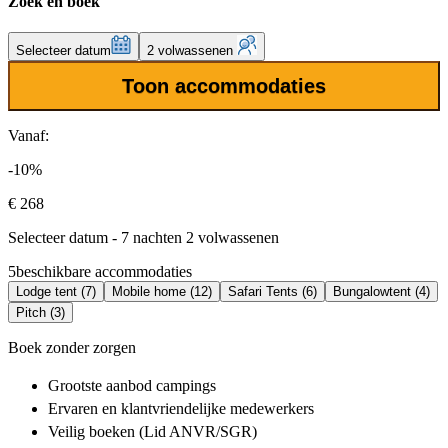
Zoek en boek
Selecteer datum
2 volwassenen
Toon accommodaties
Vanaf:
-10%
€ 268
Selecteer datum - 7 nachten 2 volwassenen
5
beschikbare accommodaties
Lodge tent (7)
Mobile home (12)
Safari Tents (6)
Bungalowtent (4)
Pitch (3)
Boek zonder zorgen
Grootste aanbod
campings
Ervaren en klantvriendelijke
medewerkers
Veilig boeken (Lid ANVR/SGR)