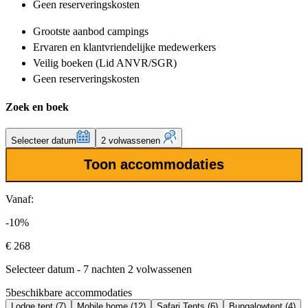
Geen reserveringskosten
Grootste aanbod
campings
Ervaren en klantvriendelijke
medewerkers
Veilig boeken (Lid ANVR/SGR)
Geen reserveringskosten
Zoek en boek
Selecteer datum
2 volwassenen
Toon accommodaties
Vanaf:
-10%
€ 268
Selecteer datum - 7 nachten 2 volwassenen
5
beschikbare accommodaties
Lodge tent (7)
Mobile home (12)
Safari Tents (6)
Bungalowtent (4)