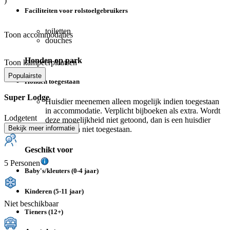
)
Faciliteiten voor rolstoelgebruikers
toiletten
Toon accommodaties
douches
Honden op park
Toon kampeerplaatsen
Populairste
Honden toegestaan
Super Lodge
Huisdier meenemen alleen mogelijk indien toegestaan
in accommodatie. Verplicht bijboeken als extra. Wordt
Lodgetent
deze mogelijkheid niet getoond, dan is een huisdier
Bekijk meer informatie
meenemen niet toegestaan.
Geschikt voor
5 Personen
Baby's/kleuters (0-4 jaar)
Kinderen (5-11 jaar)
Niet beschikbaar
Tieners (12+)