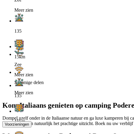
Meer zien
135
15km
Zee
Meer zien
Sommige delen
Meer zien
135
Kom Italiaans genieten op camping Podere 
Dompel uzelf onder in de Italiaanse natuur en ga luxe kamperen bij ca
15km
het zwembad en natuurlijk het prachtige uitzicht. Boek nu uw verbli
Voorzieningen