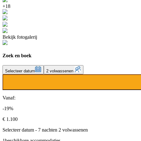
+18
Bekijk fotogalerij
Zoek en boek
Selecteer datum
2 volwassenen
Vanaf:
-19%
€ 1.100
Selecteer datum - 7 nachten 2 volwassenen
1
beschikbare accommodaties