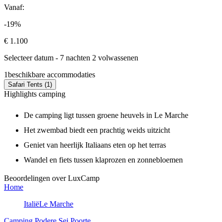
Vanaf:
-19%
€ 1.100
Selecteer datum - 7 nachten 2 volwassenen
1
beschikbare accommodaties
Safari Tents (1)
Highlights camping
De camping ligt tussen groene heuvels in Le Marche
Het zwembad biedt een prachtig weids uitzicht
Geniet van heerlijk Italiaans eten op het terras
Wandel en fiets tussen klaprozen en zonnebloemen
Beoordelingen over LuxCamp
Home
Italië
Le Marche
Camping Podere Sei Poorte