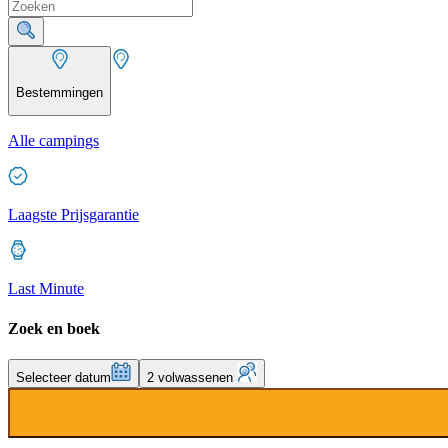
Bestemmingen
Alle campings
Laagste Prijsgarantie
Last Minute
Zoek en boek
Selecteer datum
2 volwassenen