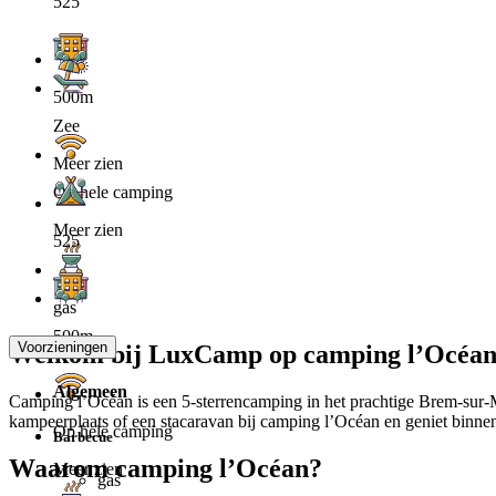
525
500m
Zee
Meer zien
Op hele camping
Meer zien
525
gas
500m
Voorzieningen
Welkom bij LuxCamp op camping l’Océan
Algemeen
Camping l’Océan is een 5-sterrencamping in het prachtige Brem-sur-M
kampeerplaats of een stacaravan bij camping l’Océan en geniet binn
Op hele camping
Barbecue
Waarom camping l’Océan?
Meer zien
gas