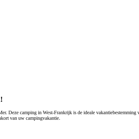
!
er. Deze camping in West-Frankrijk is de ideale vakantiebestemming v
enkort van uw campingvakantie.