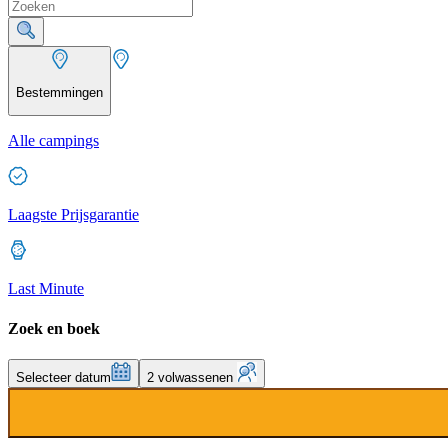
Bestemmingen
Alle campings
Laagste Prijsgarantie
Last Minute
Zoek en boek
Selecteer datum
2 volwassenen