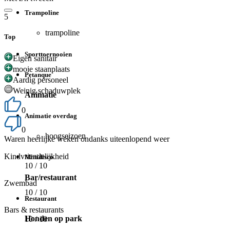
Trampoline
5
trampoline
Top
Sporttoernooien
Eigen sanitair
mooie staanplaats
Petanque
Aardig personeel
Weinig schaduwplek
Animatie
0
Animatie overdag
0
hoogseizoen
Waren heerlijke weken ondanks uiteenlopend weer
Kindvriendelijkheid
Minidisco
10
/ 10
Bar/restaurant
Zwembad
10
/ 10
Restaurant
Bars & restaurants
Honden op park
10
/ 10