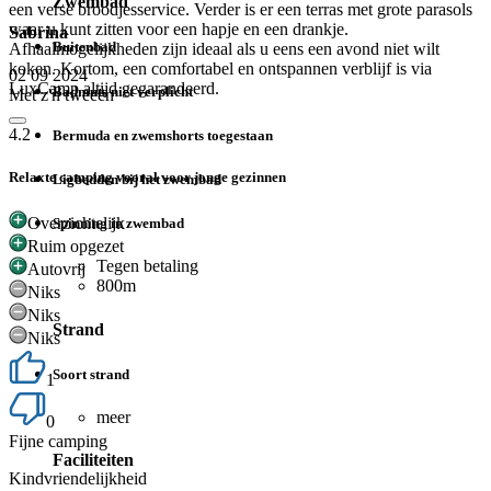
Zwembad
een verse broodjesservice. Verder is er een terras met grote parasols
waar u kunt zitten voor een hapje en een drankje.
Sabrina
Buitenbad
Afhaalmogelijkheden zijn ideaal als u eens een avond niet wilt
koken. Kortom, een comfortabel en ontspannen verblijf is via
02 09 2024
LuxCamp altijd gegarandeerd.
Badmuts niet verplicht
Met z'n tweeën
4.2
Bermuda en zwemshorts toegestaan
Relaxte camping vooral voor jonge gezinnen
Ligbedden bij het zwembad
Overzichtelijk
Spinning in zwembad
Ruim opgezet
Tegen betaling
Autovrij
800m
Niks
Niks
Strand
Niks
Soort strand
1
meer
0
Fijne camping
Faciliteiten
Kindvriendelijkheid