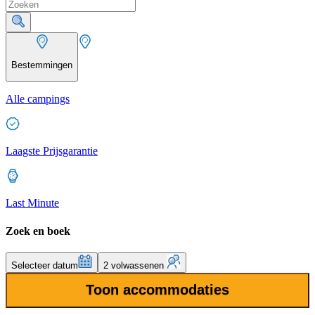
Bestemmingen
Alle campings
Laagste Prijsgarantie
Last Minute
Zoek en boek
Selecteer datum
2 volwassenen
Toon accommodaties