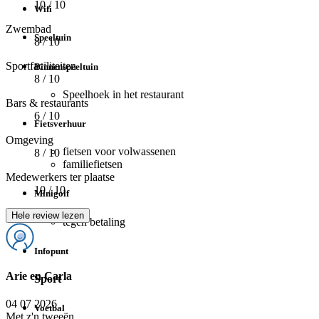
10
/ 10
Wifi
Zwembad
Speeltuin
8
/ 10
Sportfaciliteiten
Binnenspeeltuin
8
/ 10
Speelhoek in het restaurant
Bars & restaurants
6
/ 10
Fietsverhuur
Omgeving
fietsen voor volwassenen
8
/ 10
familiefietsen
Medewerkers ter plaatse
10
/ 10
Minigolf
Hele review lezen
tegen betaling
Infopunt
Arie en Carla
Sport
04 07 2026
Voetbal
Met z'n tweeën