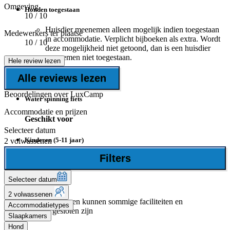
Omgeving
Honden toegestaan
10
/ 10
Huisdier meenemen alleen mogelijk indien toegestaan
Medewerkers ter plaatse
in accommodatie. Verplicht bijboeken als extra. Wordt
10
/ 10
deze mogelijkheid niet getoond, dan is een huisdier
meenemen niet toegestaan.
Hele review lezen
Alle reviews lezen
Watersport
Beoordelingen over LuxCamp
Water spinning fiets
Accommodatie en prijzen
Geschikt voor
Selecteer datum
Kinderen (5-11 jaar)
2 volwassenen
Filters
Aantal sterren
Selecteer datum
4 Sterren
2 volwassenen
Buiten het hoogseizoen kunnen sommige faciliteiten en
Accommodatietypes
voorzieningen gesloten zijn
Slaapkamers
Hond