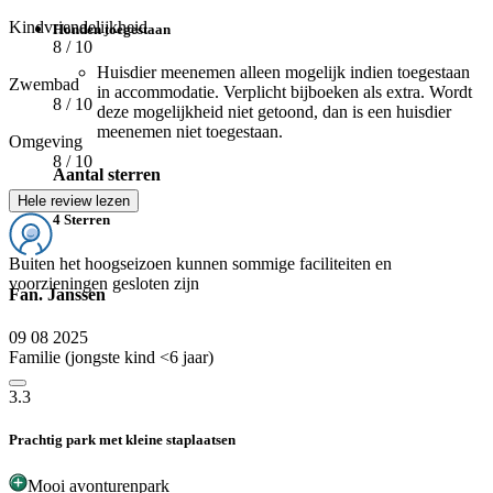
Kindvriendelijkheid
Honden toegestaan
8
/ 10
Huisdier meenemen alleen mogelijk indien toegestaan
Zwembad
in accommodatie. Verplicht bijboeken als extra. Wordt
8
/ 10
deze mogelijkheid niet getoond, dan is een huisdier
meenemen niet toegestaan.
Omgeving
8
/ 10
Aantal sterren
Hele review lezen
4 Sterren
Buiten het hoogseizoen kunnen sommige faciliteiten en
voorzieningen gesloten zijn
Fan. Janssen
09 08 2025
Familie (jongste kind <6 jaar)
3.3
Prachtig park met kleine staplaatsen
Mooi avonturenpark