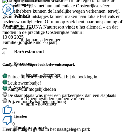
bezoek de indrukwekkende kastelen in de regio of ontdek de
Accrogame
charmante dorpjes met hun authentieke Oostenrijkse sfeer.
Fietsliefhebbers kunnen de landelijke wegen verkennen, terwijl
Winkels
gezinnen leuke uitstapjes kunnen maken naar lokale festivals en
bezienswaardigheden. Of u nu op zoek bent naar ontspanning of
Anoniem
avontuur, bij IKUNA Naturresort vindt u het allemaal – en dat
Minimarkt
midden in de prachtige Oostenrijkse natuur!
13 08 2025
januari - december
Familie (jongste kind <6 jaar)
Bar/restaurant
4
Restaurant
Camping naast super leuk belevenissenpark
januari - december
Entree bij belevenissenpark zat bij de boeking in.
Leuk zwembadje!
Snackbar
Kampvuur mogelijkheden
De staanplaats was meer een parkeerplek dan een staplaats
Openingstijden kunnen variëren
Prijzen boodschappen erg hoog
april - november
0
Ijssalon
0
Honden op park
Heerlijke dagen gehad in het naastgelegen park