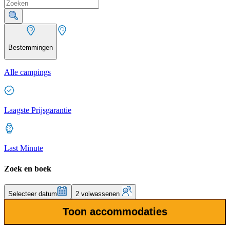
Bestemmingen
Alle campings
Laagste Prijsgarantie
Last Minute
Zoek en boek
Selecteer datum
2 volwassenen
Toon accommodaties