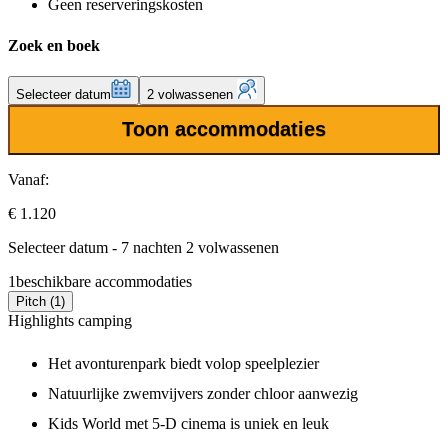
Geen reserveringskosten
Zoek en boek
Selecteer datum
2 volwassenen
Toon accommodaties
Vanaf:
€ 1.120
Selecteer datum - 7 nachten 2 volwassenen
1
beschikbare accommodaties
Pitch (1)
Highlights camping
Het avonturenpark biedt volop speelplezier
Natuurlijke zwemvijvers zonder chloor aanwezig
Kids World met 5-D cinema is uniek en leuk