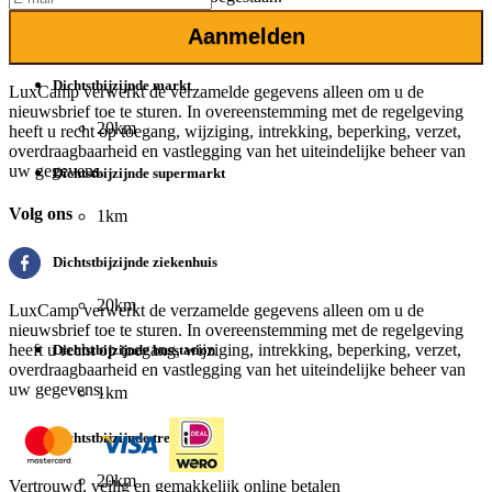
Aanmelden
Omgeving
Dichtstbijzijnde markt
LuxCamp verwerkt de verzamelde gegevens alleen om u de
nieuwsbrief toe te sturen. In overeenstemming met de regelgeving
20km
heeft u recht op toegang, wijziging, intrekking, beperking, verzet,
overdraagbaarheid en vastlegging van het uiteindelijke beheer van
uw gegevens.
Dichtstbijzijnde supermarkt
Volg ons
1km
Dichtstbijzijnde ziekenhuis
20km
LuxCamp verwerkt de verzamelde gegevens alleen om u de
nieuwsbrief toe te sturen. In overeenstemming met de regelgeving
heeft u recht op toegang, wijziging, intrekking, beperking, verzet,
Dichtstbijzijnde busstation
overdraagbaarheid en vastlegging van het uiteindelijke beheer van
uw gegevens.
1km
Dichtstbijzijnde treinstation
20km
Vertrouwd, veilig en gemakkelijk online betalen