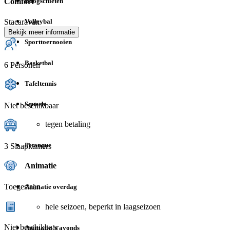
Boogschieten
Comfort
Stacaravan
Volleybal
Bekijk meer informatie
Sporttoernooien
Basketbal
6 Personen
Tafeltennis
Squash
Niet beschikbaar
tegen betaling
Petanque
3 Slaapkamers
Animatie
Toegestaan
Animatie overdag
hele seizoen, beperkt in laagseizoen
Niet beschikbaar
Animatie 's avonds