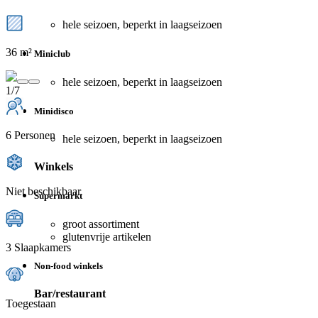
hele seizoen, beperkt in laagseizoen
36 m²
Miniclub
hele seizoen, beperkt in laagseizoen
1/7
Minidisco
6 Personen
hele seizoen, beperkt in laagseizoen
Winkels
Niet beschikbaar
Supermarkt
groot assortiment
glutenvrije artikelen
3 Slaapkamers
Non-food winkels
Bar/restaurant
Toegestaan