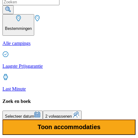
Bestemmingen
Alle campings
Laagste Prijsgarantie
Last Minute
Zoek en boek
Selecteer datum
2 volwassenen
Toon accommodaties