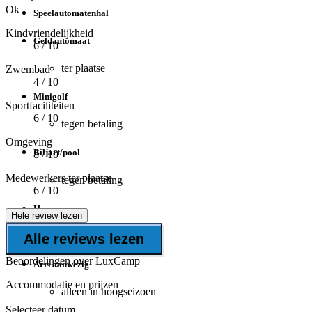
Ok
Speelautomatenhal
Kindvriendelijkheid
Geldautomaat
6
/ 10
ter plaatse
Zwembad
4
/ 10
Minigolf
Sportfaciliteiten
6
/ 10
tegen betaling
Omgeving
Biljart/pool
8
/ 10
Medewerkers ter plaatse
tegen betaling
6
/ 10
Haven
Hele review lezen
boothelling
Alle reviews lezen
Beoordelingen over LuxCamp
Arts aanwezig
Accommodatie en prijzen
alleen in hoogseizoen
Selecteer datum