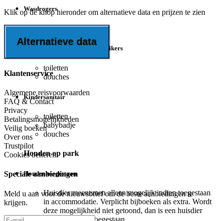
Wasdrogers
Klik op de knop hieronder om alternatieve data en prijzen te zien
tegen betaling
Alternatieve data
Faciliteiten voor rolstoelgebruikers
toiletten
Klantenservice
douches
Algemene reisvoorwaarden
Kindersanitair
FAQ & Contact
Privacy
toiletten
Betalingsmogelijkheden
babybadje
Veilig boeken
douches
Over ons
Trustpilot
Honden op park
Cookies beheren
Honden toegestaan
Speciale aanbiedingen
Huisdier meenemen alleen mogelijk indien toegestaan
Meld u aan voor de nieuwsbrief om de beste aanbiedingen te
in accommodatie. Verplicht bijboeken als extra. Wordt
krijgen.
deze mogelijkheid niet getoond, dan is een huisdier
meenemen niet toegestaan.