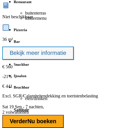
Restaurant
buitenterras
Niet beschikbaar
kindermenu
Pizzeria
36 m²
Bar
Bekijk meer informatie
Meeneemmaaltijden
Snackbar
€ 560
Ijssalon
-21%
€ 441
Beachbar
Excl.
SGR/Calamiteitendekking
en toeristenbelasting
eten/drinken
Sat 19 Sep - 7 nachten,
Sanitair
2 volwassenen
Verder
Nu boeken
Wasmachines