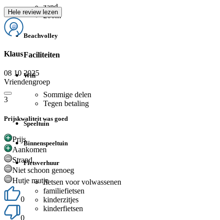
zand
Hele review lezen
200m
Beachvolley
Klaus
Faciliteiten
08 10 2025
Wifi
Vriendengroep
Sommige delen
3
Tegen betaling
Prijskwaliteit was goed
Speeltuin
Prijs
Binnenspeeltuin
Aankomen
Strand
Fietsverhuur
Niet schoon genoeg
Hutje mutje
fietsen voor volwassenen
familiefietsen
0
kinderzitjes
kinderfietsen
0