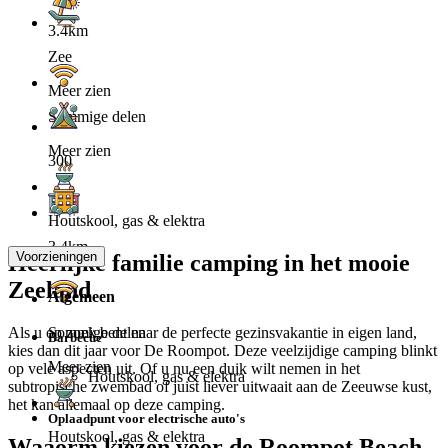
3.4km
Zee
Meer zien
Sommige delen
Meer zien
300
Houtskool, gas & elektra
3.4km
Voorzieningen
Heerlijke familie camping in het mooie
Zeeland
Algemeen
Als u op zoek bent naar de perfecte gezinsvakantie in eigen land,
Sommige delen
Barbecue
kies dan dit jaar voor De Roompot. Deze veelzijdige camping blinkt
Meer zien
op vele aspecten uit. Of u nu een duik wilt nemen in het
Houtskool, gas & elektra
subtropische zwembad of juist liever uitwaait aan de Zeeuwse kust,
het kan allemaal op deze camping.
Oplaadpunt voor electrische auto's
Houtskool, gas & elektra
Waaorm kiezen voor de Roompot Beach