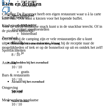
zoet water
Eten en drinken
0
verwarmd
0
Camping De Roompot heeft een eigen restaurant waar u à la carte
Apart kinderbad
Gezellig weekend
kunt eten. Ook kunt u kiezen voor het lopende buffet.
zoet water
Kindvriendelijkheid
Voor de snelle hollandse snack kunt u in de snackbar terecht. Of in
met speeltoestellen
10
/ 10
de pizzaria natuurlijk!
binnenbad
Zwembad
Om en nabij de camping zijn er vele restaurantjes die u kunt
10
/ 10
uitproberen tijdens uw vakantie. Vraag bij de receptie naar de
Bermuda en zwemshorts toegestaan
mogelijkheden of trek er op de bonnefooi op uit en ontdek het zelf!
Sportfaciliteiten
ja
8
/ 10
Ligbedden bij het zwembad
Animatie
10
/ 10
gratis
Bars & restaurants
10
/ 10
Jacuzzi bij het zwembad
Omgeving
Strand
10
/ 10
Medewerkers ter plaatse
Soort strand
10
/ 10