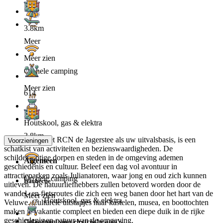
3.8km
Meer
Meer zien
Op hele camping
Meer zien
614
Houtskool, gas & elektra
3.8km
De Veluwe, met RCN de Jagerstee als uw uitvalsbasis, is een
Voorzieningen
schatkist van activiteiten en bezienswaardigheden. De
schilderachtige dorpen en steden in de omgeving ademen
Algemeen
geschiedenis en cultuur. Beleef een dag vol avontuur in
attractieparken zoals Julianatoren, waar jong en oud zich kunnen
Op hele camping
Barbecue
uitleven. De natuurliefhebbers zullen betoverd worden door de
wandel- en fietsroutes die zich een weg banen door het hart van de
Meer zien
Houtskool, gas & elektra
Veluwe. Culturele uitstapjes naar kastelen, musea, en boottochten
maken je vakantie compleet en bieden een diepe duik in de rijke
geschiedenis en natuur van de omgeving.
Oplaadpunt voor electrische auto's