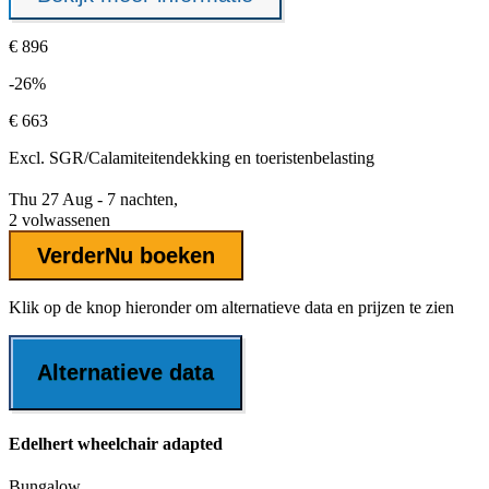
€ 896
-26%
€ 663
Excl.
SGR/Calamiteitendekking
en toeristenbelasting
Thu 27 Aug - 7 nachten,
2 volwassenen
Verder
Nu boeken
Klik op de knop hieronder om alternatieve data en prijzen te zien
Alternatieve data
Edelhert wheelchair adapted
Bungalow