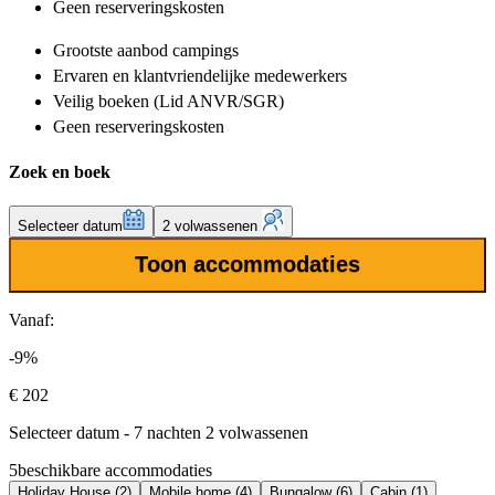
Geen reserveringskosten
Grootste aanbod
campings
Ervaren en klantvriendelijke
medewerkers
Veilig boeken (Lid ANVR/SGR)
Geen reserveringskosten
Zoek en boek
Selecteer datum
2 volwassenen
Toon accommodaties
Vanaf:
-9%
€ 202
Selecteer datum - 7 nachten 2 volwassenen
5
beschikbare accommodaties
Holiday House (2)
Mobile home (4)
Bungalow (6)
Cabin (1)