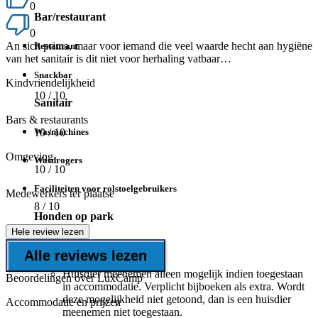
0
Bar/restaurant
0
An sich prima, maar voor iemand die veel waarde hecht aan hygiëne
Restaurant
van het sanitair is dit niet voor herhaling vatbaar…
Snackbar
Kindvriendelijkheid
10
/ 10
Sanitair
Bars & restaurants
Wasmachines
10
/ 10
Omgeving
Wasdrogers
10
/ 10
Faciliteiten voor rolstoelgebruikers
Medewerkers ter plaatse
8
/ 10
Honden op park
Hele review lezen
Honden toegestaan
Alle reviews lezen
Huisdier meenemen alleen mogelijk indien toegestaan
Beoordelingen over LuxCamp
in accommodatie. Verplicht bijboeken als extra. Wordt
deze mogelijkheid niet getoond, dan is een huisdier
Accommodatie en prijzen
meenemen niet toegestaan.