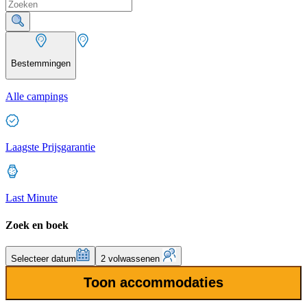
Bestemmingen
Alle campings
Laagste Prijsgarantie
Last Minute
Zoek en boek
Selecteer datum
2 volwassenen
Toon accommodaties