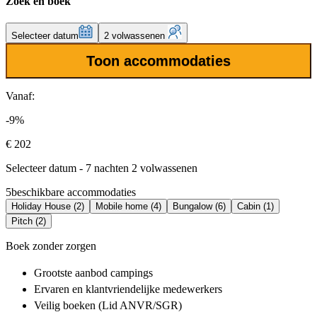
Zoek en boek
Selecteer datum
2 volwassenen
Toon accommodaties
Vanaf:
-9%
€ 202
Selecteer datum - 7 nachten 2 volwassenen
5
beschikbare accommodaties
Holiday House (2)
Mobile home (4)
Bungalow (6)
Cabin (1)
Pitch (2)
Boek zonder zorgen
Grootste aanbod
campings
Ervaren en klantvriendelijke
medewerkers
Veilig boeken (Lid ANVR/SGR)