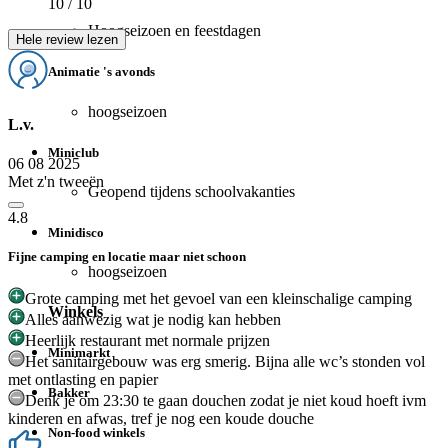
10
/ 10
Hoogseizoen en feestdagen
Hele review lezen
Animatie 's avonds
hoogseizoen
L.v.
Miniclub
06 08 2025
Met z'n tweeën
Geopend tijdens schoolvakanties
4.8
Minidisco
Fijne camping en locatie maar niet schoon
hoogseizoen
Grote camping met het gevoel van een kleinschalige camping
Winkels
Alles aanwezig wat je nodig kan hebben
Heerlijk restaurant met normale prijzen
Minimarkt
Het sanitairgebouw was erg smerig. Bijna alle wc’s stonden vol
met ontlasting en papier
Bakker
Denk je om 23:30 te gaan douchen zodat je niet koud hoeft ivm
kinderen en afwas, tref je nog een koude douche
Non-food winkels