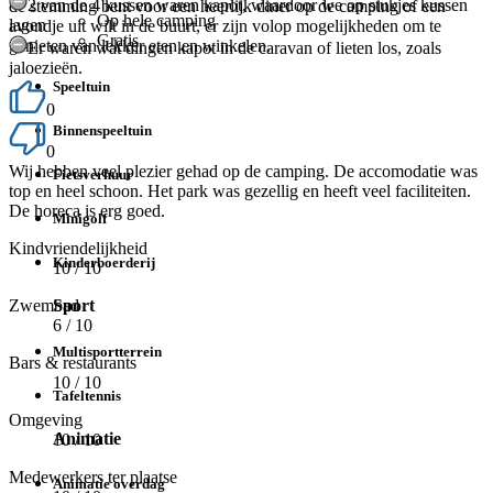
2 van de 4 kussen waren kapot, waardoor we op stukjes kussen
de stemming bent voor een heerlijk diner op de camping of een
Op hele camping
lagen
avondje uit wilt in de buurt, er zijn volop mogelijkheden om te
Gratis
genieten van lekker eten en winkelen.
Er waren wat dingen kapot in de caravan of lieten los, zoals
jaloezieën.
Speeltuin
0
Binnenspeeltuin
0
Wij hebben veel plezier gehad op de camping. De accomodatie was
Fietsverhuur
top en heel schoon. Het park was gezellig en heeft veel faciliteiten.
De horeca is erg goed.
Minigolf
Kindvriendelijkheid
Kinderboerderij
10
/ 10
Zwembad
Sport
6
/ 10
Multisportterrein
Bars & restaurants
10
/ 10
Tafeltennis
Omgeving
Animatie
10
/ 10
Medewerkers ter plaatse
Animatie overdag