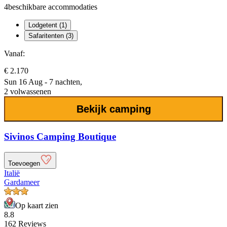
4
beschikbare accommodaties
Lodgetent (1)
Safaritenten (3)
Vanaf:
€ 2.170
Sun 16 Aug - 7 nachten,
2 volwassenen
Bekijk camping
Sivinos Camping Boutique
Toevoegen
Italië
Gardameer
Op kaart zien
8.8
162 Reviews