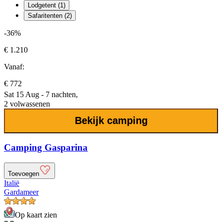
Lodgetent (1)
Safaritenten (2)
-36%
€ 1.210
Vanaf:
€ 772
Sat 15 Aug - 7 nachten,
2 volwassenen
Bekijk camping
Camping Gasparina
Toevoegen
Italië
Gardameer
Op kaart zien