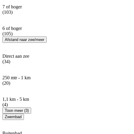
7 of hoger
(103)
6 of hoger
(105)
Afstand naar zee/meer
Direct aan zee
(34)
250 mtr - 1 km
(20)
1,1 km - 5 km
(4)
Toon meer (3)
Zwembad
Buitenbad