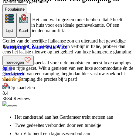
109
resultaten gevonden
Italië?
Populairste
La Bella Italia! Het land wat u gezien moet hebben. Italië heeft
werkelijk alles in huis voor een ideale gezinsvakantie. Of een
vakantie met vrienden natuurlijk!
Lijst
Kaart
Geniet van de heerlijke Italiaanse zon en uiteraard het geweldige
Camping Cisano/San Vito
Italiaanse eten. Als u kiest voor een verblijf in Italië, probeer dan
eens het laatste nieuwe op het gebied van luxe kamperen: glamping!
Toevoegen
LuxCamp heeft speciaal voor u de mooiste en meest luxe campings
Italië
op een rijtje gezet. Wilt u genieten van een luxe accommodatie én de
Gardameer
gezelligheid van een camping, begin dan hier vast uw zoektocht
naar de glamping die precies bij u past!
Op kaart zien
8.4
3684 Reviews
Het zandstrand aan het Gardameer trekt meteen aan
Twee gedeeltes verbonden door een tunneltje
San Vito biedt een lagunezwembad aan