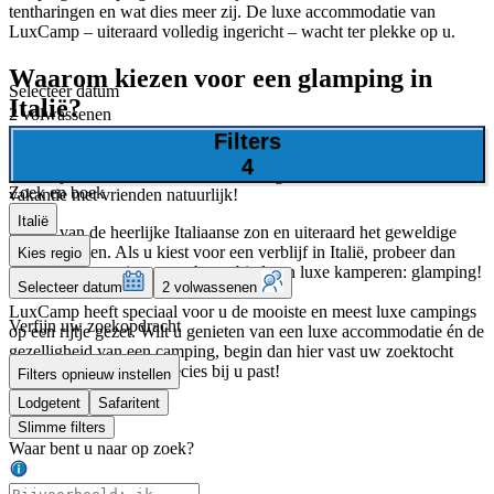
tentharingen en wat dies meer zij. De luxe accommodatie van
LuxCamp – uiteraard volledig ingericht – wacht ter plekke op u.
Waarom kiezen voor een glamping in
Selecteer datum
Italië?
2 volwassenen
Filters
La Bella Italia! Het land wat u gezien moet hebben. Italië heeft
4
werkelijk alles in huis voor een ideale gezinsvakantie. Of een
Zoek en boek
vakantie met vrienden natuurlijk!
Italië
Geniet van de heerlijke Italiaanse zon en uiteraard het geweldige
Italiaanse eten. Als u kiest voor een verblijf in Italië, probeer dan
Kies regio
eens het laatste nieuwe op het gebied van luxe kamperen: glamping!
Selecteer datum
2 volwassenen
LuxCamp heeft speciaal voor u de mooiste en meest luxe campings
Verfijn uw zoekopdracht
op een rijtje gezet. Wilt u genieten van een luxe accommodatie én de
gezelligheid van een camping, begin dan hier vast uw zoektocht
naar de glamping die precies bij u past!
Filters opnieuw instellen
Lodgetent
Safaritent
Slimme filters
Waar bent u naar op zoek?