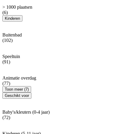
> 1000 plaatsen
(6)
Kinderen
Buitenbad
(102)
Speeltuin
(91)
Animatie overdag
(77)
Toon meer (7)
Geschikt voor
Baby's/kleuters (0-4 jaar)
(72)
Kinderen (5-11 jaar)