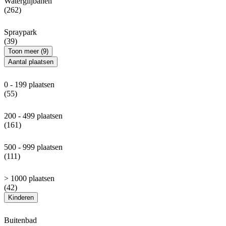
Waterglijbanen
(262)
Spraypark
(39)
Toon meer (9)
Aantal plaatsen
0 - 199 plaatsen
(55)
200 - 499 plaatsen
(161)
500 - 999 plaatsen
(111)
> 1000 plaatsen
(42)
Kinderen
Buitenbad