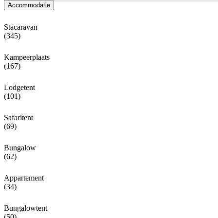
Accommodatie
Stacaravan
(345)
Kampeerplaats
(167)
Lodgetent
(101)
Safaritent
(69)
Bungalow
(62)
Appartement
(34)
Bungalowtent
(50)