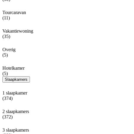
Tourcaravan
(11)
Vakantiewoning
(35)
Overig
(5)
Hotelkamer
(5)
Slaapkamers
1 slaapkamer
(374)
2 slaapkamers
(372)
3 slaapkamers