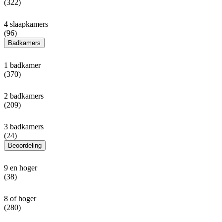
(322)
4 slaapkamers
(96)
Badkamers
1 badkamer
(370)
2 badkamers
(209)
3 badkamers
(24)
Beoordeling
9 en hoger
(38)
8 of hoger
(280)