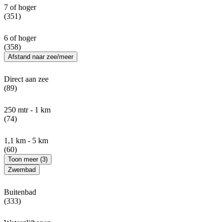
7 of hoger
(351)
6 of hoger
(358)
Afstand naar zee/meer
Direct aan zee
(89)
250 mtr - 1 km
(74)
1,1 km - 5 km
(60)
Toon meer (3)
Zwembad
Buitenbad
(333)