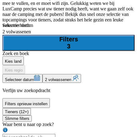
mee te vullen, en er moet wifi zijn. Gelukkig weten we bij
LuxCamp precies wat uw tiener nodig heeft, want we gaan zelf ook
naar de camping met de pubers! Bekijk dus snel onze selectie van
topcampings voor tieners, zodat straks het hele gezin een leuke
Selecteer datum
vakantie heeft.
2 volwassenen
Filters
3
Zoek en boek
Kies land
Kies regio
Selecteer datum
2 volwassenen
Verfijn uw zoekopdracht
Filters opnieuw instellen
Tieners (12+)
Slimme filters
Waar bent u naar op zoek?