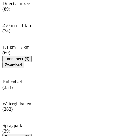
Direct aan zee
(89)
250 mtr - 1 km
(74)
1,1 km - 5 km
(60)
Toon meer (3)
Zwembad
Buitenbad
(333)
Waterglijbanen
(262)
Spraypark
(39)