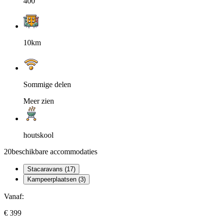
400
10km
Sommige delen
Meer zien
houtskool
20
beschikbare accommodaties
Stacaravans (17)
Kampeerplaatsen (3)
Vanaf:
€ 399