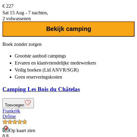
€ 227
Sat 15 Aug - 7 nachten,
2 volwassenen
Bekijk camping
Boek zonder zorgen
Grootste aanbod
campings
Ervaren en klantvriendelijke
medewerkers
Veilig boeken (Lid ANVR/SGR)
Geen reserveringskosten
Camping Les Bois du Châtelas
Toevoegen
Frankrijk
Drôme
Op kaart zien
8.8