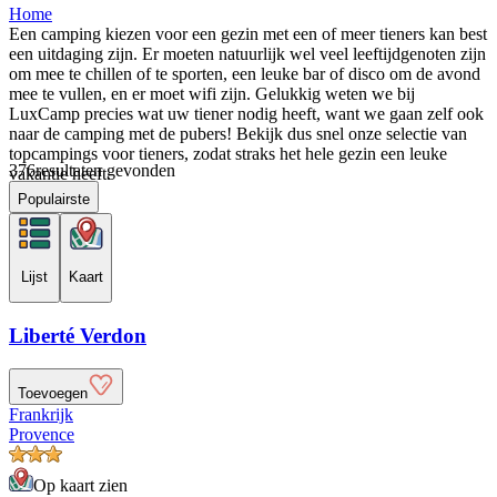
Home
Een camping kiezen voor een gezin met een of meer tieners kan best
een uitdaging zijn. Er moeten natuurlijk wel veel leeftijdgenoten zijn
om mee te chillen of te sporten, een leuke bar of disco om de avond
mee te vullen, en er moet wifi zijn. Gelukkig weten we bij
LuxCamp precies wat uw tiener nodig heeft, want we gaan zelf ook
naar de camping met de pubers! Bekijk dus snel onze selectie van
topcampings voor tieners, zodat straks het hele gezin een leuke
376
resultaten gevonden
vakantie heeft.
Populairste
Lijst
Kaart
Liberté Verdon
Toevoegen
Frankrijk
Provence
Op kaart zien