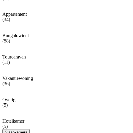
Appartement
(34)
Bungalowtent
(58)
Tourcaravan
(11)
Vakantiewoning
(36)
Overig
(5)
Hotelkamer
(5)
Slaapkamers