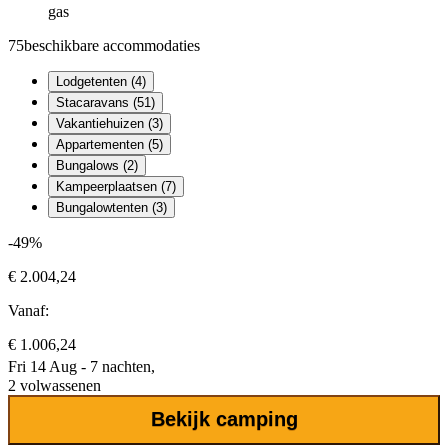
gas
75
beschikbare accommodaties
Lodgetenten (4)
Stacaravans (51)
Vakantiehuizen (3)
Appartementen (5)
Bungalows (2)
Kampeerplaatsen (7)
Bungalowtenten (3)
-49%
€ 2.004,24
Vanaf:
€ 1.006,24
Fri 14 Aug - 7 nachten,
2 volwassenen
Bekijk camping