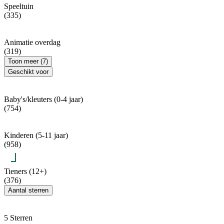
Speeltuin
(335)
Animatie overdag
(319)
Toon meer (7)
Geschikt voor
Baby's/kleuters (0-4 jaar)
(754)
Kinderen (5-11 jaar)
(958)
Tieners (12+)
(376)
Aantal sterren
5 Sterren