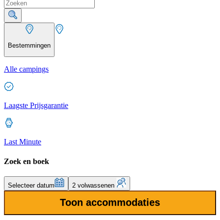
Bestemmingen
Alle campings
Laagste Prijsgarantie
Last Minute
Zoek en boek
Selecteer datum
2 volwassenen
Toon accommodaties