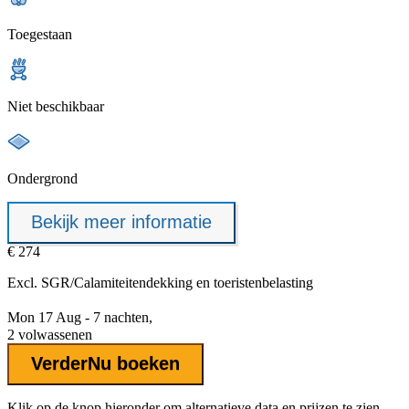
Toegestaan
Niet beschikbaar
Ondergrond
Bekijk meer informatie
€ 274
Excl.
SGR/Calamiteitendekking
en toeristenbelasting
Mon 17 Aug - 7 nachten,
2 volwassenen
Verder
Nu boeken
Klik op de knop hieronder om alternatieve data en prijzen te zien