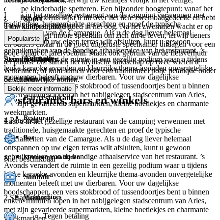
ondiepe kinderbadje spetteren. Een bijzonder hoogtepunt: vanaf het
Laat u in het gezellige restaurant van de camping verwennen met
gezellige barterras kijkt u uit over het hele zwembadgedeelte en hebt
Sport
traditionele, huisgemaakte gerechten en proef de typische
Toon kampeerplaatsen
u uw kinderen altijd goed in het oog. Na het zwemmen wacht er op
specialiteiten van de Camargue. Als u de dag liever helemaal
de kleintjes een mooie speeltuin om zich uit te leven, terwijl tieners
Populairste
Petanque
ontspannen op uw eigen terras wilt afsluiten, kunt u gewoon
en ouders elkaar in de goed uitgeruste speelkamer uitdagen voor een
gebruikmaken van de handige afhaalservice van het restaurant. ’s
potje biljart of tafelvoetbal. Maak ook gebruik van de fietsverhuur
Animatie
Avonds verandert de ruimte in een gezellig podium waar u tijdens
Standard 4 pers.
ter plaatse om samen het idyllische landschap op twee wielen te
leuke karaoke-avonden en kleurrijke thema-avonden onvergetelijke
verkennen, of kom samen voor een traditioneel potje petanque onder
momenten beleeft met uw dierbaren. Voor uw dagelijkse
Stacaravan
Animatie 's avonds
de schaduwrijke bomen.
boodschappen, een vers stokbrood of tussendoortjes bent u binnen
Bekijk meer informatie
enkele minuten lopen in het nabijgelegen stadscentrum van Arles,
Bar/restaurant
Restaurants, bars en winkels
met zijn gevarieerde supermarkten, kleine boetiekjes en charmante
weekmarkten.
Restaurant
4 Personen
Laat u in het gezellige restaurant van de camping verwennen met
traditionele, huisgemaakte gerechten en proef de typische
Bar
specialiteiten van de Camargue. Als u de dag liever helemaal
ontspannen op uw eigen terras wilt afsluiten, kunt u gewoon
gebruikmaken van de handige afhaalservice van het restaurant. ’s
Meeneemmaaltijden
Niet beschikbaar
Avonds verandert de ruimte in een gezellig podium waar u tijdens
leuke karaoke-avonden en kleurrijke thema-avonden onvergetelijke
Sanitair
momenten beleeft met uw dierbaren. Voor uw dagelijkse
boodschappen, een vers stokbrood of tussendoortjes bent u binnen
Wasmachines
2 Slaapkamers
enkele minuten lopen in het nabijgelegen stadscentrum van Arles,
met zijn gevarieerde supermarkten, kleine boetiekjes en charmante
Tegen betaling
weekmarkten.