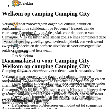
Gas & elektra
Welkom op camping Camping City
2km
Verlangt u naar zonovergoten dagen vol cultuur, natuur en
ontspanning in de schilderachtige Provence? Bezoek dan de
charmante Camping City in Arles, vlak voor de poorten van de
Gratis in sommige delen
Camargue. Vlak bij historische steden zoals Nîmes combineert deze
gezellige camping gezellige gezinsvriendelijkheid, een verfrissend
Voorzieningen
zwembadgedeelte en de perfecte uitvalsbasis voor onvergetelijke
ontdekkingen met het hele gezin.
Algemeen
Gas & elektra
Daarom kiest u voor Camping City
Barbecue
Welkom op camping Camping City
Camping City wordt om deze vier redenen van harte aanbevolen:
Gas & elektra
Verlangt u naar zonovergoten dagen vol cultuur, natuur en
Een ruim buitenzwembad met comfortabele ligstoelen en een
ontspanning in de schilderachtige Provence? Bezoek dan de
Aantal plaatsen
veilig, ondiep kinderbad zorgen voor zorgeloze uurtjes onder
charmante Camping City in Arles, vlak voor de poorten van de
de zon van de Provence.
Camargue. Vlak bij historische steden zoals Nîmes combineert deze
82
Het hart van de prachtige Romeinse stad Arles met haar
gezellige camping gezellige gezinsvriendelijkheid, een verfrissend
eeuwenoude monumenten ligt op slechts enkele minuten
zwembadgedeelte en de perfecte uitvalsbasis voor onvergetelijke
Beoordelingen over LuxCamp
Dichtstbijzijnde plaats
lopen.
ontdekkingen met het hele gezin.
Het nabijgelegen biosfeerreservaat nodigt uit tot spannende
Accommodatie en prijzen