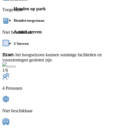
Honden op park
Toegestaan
Honden toegestaan
Aantal sterren
Niet beschikbaar
3 Sterren
23 m²
Buiten het hoogseizoen kunnen sommige faciliteiten en
voorzieningen gesloten zijn
1/6
4 Personen
Niet beschikbaar