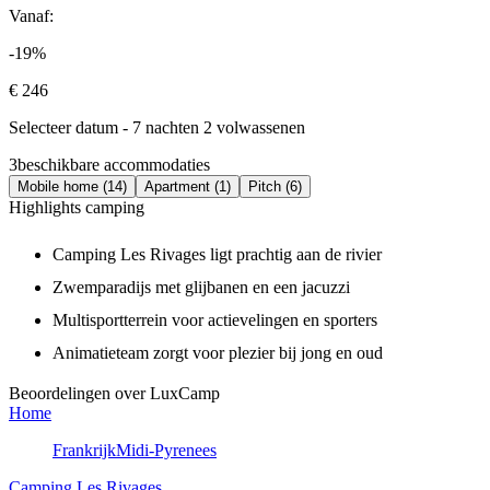
Vanaf:
-19%
€ 246
Selecteer datum - 7 nachten 2 volwassenen
3
beschikbare accommodaties
Mobile home (14)
Apartment (1)
Pitch (6)
Highlights camping
Camping Les Rivages ligt prachtig aan de rivier
Zwemparadijs met glijbanen en een jacuzzi
Multisportterrein voor actievelingen en sporters
Animatieteam zorgt voor plezier bij jong en oud
Beoordelingen over LuxCamp
Home
Frankrijk
Midi-Pyrenees
Camping Les Rivages