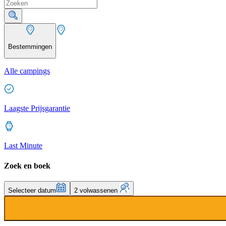
Bestemmingen
Alle campings
Laagste Prijsgarantie
Last Minute
Zoek en boek
Selecteer datum
2 volwassenen