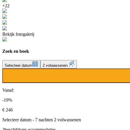
+22
Bekijk fotogalerij
Zoek en boek
Selecteer datum
2 volwassenen
Vanaf:
-19%
€ 246
Selecteer datum - 7 nachten 2 volwassenen
3
beschikbare accommodaties