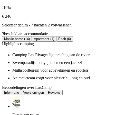
-19%
€ 246
Selecteer datum - 7 nachten 2 volwassenen
3
beschikbare accommodaties
Mobile home (14)
Apartment (1)
Pitch (6)
Highlights camping
Camping Les Rivages ligt prachtig aan de rivier
Zwemparadijs met glijbanen en een jacuzzi
Multisportterrein voor actievelingen en sporters
Animatieteam zorgt voor plezier bij jong en oud
Beoordelingen over LuxCamp
Informatie
Voorzieningen
Reviews
Direct aan rivier