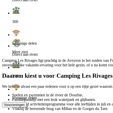
300
Sommige delen
Meer zien
Direct aan rivier
Camping Les Rivages ligt prachtig in de Aveyron in het zuiden van 
onvergetelijke vakantie-ervaring voor het hele gezin, of u nu komt vo
Daarom kiest u voor Camping Les Rivages
300
We hebben alvast een paar redenen voor u op een rijtje gezet waaro
Spelen en zwemmen in de rivier de Dourbie.
Sommige delen
Familieparadijs met een leuk waterpark en glijbanen.
Uitgebreid activiteitenprogramma voor alle leeftijden in juli en 
Voorzieningen
Meer zien
Vlakbij de beroemde brug van Millau en de Gorges du Tarn