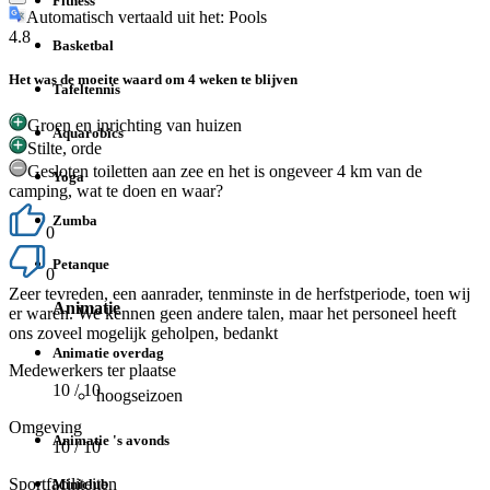
Fitness
Automatisch vertaald uit het: Pools
4.8
Basketbal
Het was de moeite waard om 4 weken te blijven
Tafeltennis
Groen en inrichting van huizen
Aquarobics
Stilte, orde
Gesloten toiletten aan zee en het is ongeveer 4 km van de
Yoga
camping, wat te doen en waar?
Zumba
0
Petanque
0
Zeer tevreden, een aanrader, tenminste in de herfstperiode, toen wij
Animatie
er waren. We kennen geen andere talen, maar het personeel heeft
ons zoveel mogelijk geholpen, bedankt
Animatie overdag
Medewerkers ter plaatse
10
/ 10
hoogseizoen
Omgeving
Animatie 's avonds
10
/ 10
Sportfaciliteiten
Miniclub