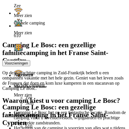
Zee
Meer zien
Op hele camping
Meer zien
610
Camping Le Bosc: een gezellige
familiecamping in het Franse Saint-
Cyprien
600m
Voorzieningen
Op deze prachtige camping in Zuid-Frankrijk beleeft u een
Algemeen
ontspannen vakantie met het hele gezin. Geniet van het leven zoals
de Fransen dat doen en kom luxe kamperen in een stacaravan op
Op hele camping
Afstand tot zee/meer
Camping Le Bosc.
Meer zien
Zee
Waarom kiest u voor camping Le Bosc?
3km
Camping Le Bosc: een gezellige
Camping Le Bosc ligt op een fantastische locatie. Rondom de
familiecamping in het Franse Saint-
Aantal plaatsen
camping vindt u lavendelvelden, wijngaarden en prachtige
Cyprien
uitgestrekte zandstranden.
610
Het terrein van de camping is voorzien van alles wat u tijdens