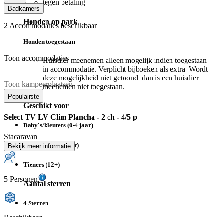
tegen betaling
Badkamers
Honden op park
2
Accommodaties beschikbaar
Honden toegestaan
Toon accommodaties
Huisdier meenemen alleen mogelijk indien toegestaan
in accommodatie. Verplicht bijboeken als extra. Wordt
deze mogelijkheid niet getoond, dan is een huisdier
Toon kampeerplaatsen
meenemen niet toegestaan.
Populairste
Geschikt voor
Select TV LV Clim Plancha - 2 ch - 4/5 p
Baby's/kleuters (0-4 jaar)
Stacaravan
Kinderen (5-11 jaar)
Bekijk meer informatie
Tieners (12+)
5 Personen
Aantal sterren
4 Sterren