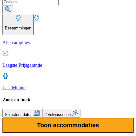
Bestemmingen
Alle campings
Laagste Prijsgarantie
Last Minute
Zoek en boek
Selecteer datum
2 volwassenen
Toon accommodaties