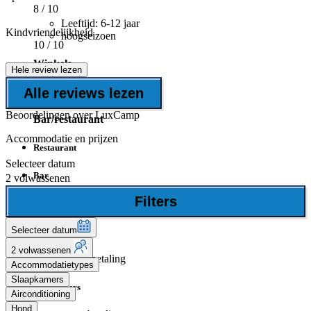
8
/ 10
Leeftijd: 6-12 jaar
Kindvriendelijkheid
hoogseizoen
10
/ 10
Winkels
Hele review lezen
Alle reviews lezen
Minimarkt
Beoordelingen over LuxCamp
Bar/restaurant
Accommodatie en prijzen
Restaurant
Selecteer datum
Bar
2 volwassenen
Filters
Sanitair
Selecteer datum
Wasmachines
2 volwassenen
Tegen betaling
Accommodatietypes
Slaapkamers
Wasdrogers
Airconditioning
Hond