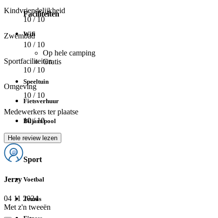
Kindvriendelijkheid
Faciliteiten
10
/ 10
Wifi
Zwembad
10
/ 10
Op hele camping
Sportfaciliteiten
Gratis
10
/ 10
Speeltuin
Omgeving
10
/ 10
Fietsverhuur
Medewerkers ter plaatse
10
/ 10
Biljart/pool
Hele review lezen
Tafelvoetbal
Sport
Jerzy
Voetbal
04 11 2024
Tennis
Met z'n tweeën