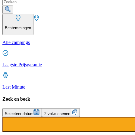
Bestemmingen
Alle campings
Laagste Prijsgarantie
Last Minute
Zoek en boek
Selecteer datum
2 volwassenen