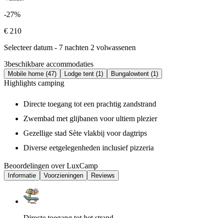
-27%
€ 210
Selecteer datum - 7 nachten 2 volwassenen
3
beschikbare accommodaties
Mobile home (47)
Lodge tent (1)
Bungalowtent (1)
Highlights camping
Directe toegang tot een prachtig zandstrand
Zwembad met glijbanen voor ultiem plezier
Gezellige stad Sète vlakbij voor dagtrips
Diverse eetgelegenheden inclusief pizzeria
Beoordelingen over LuxCamp
Informatie
Voorzieningen
Reviews
Directe toegang tot het strand