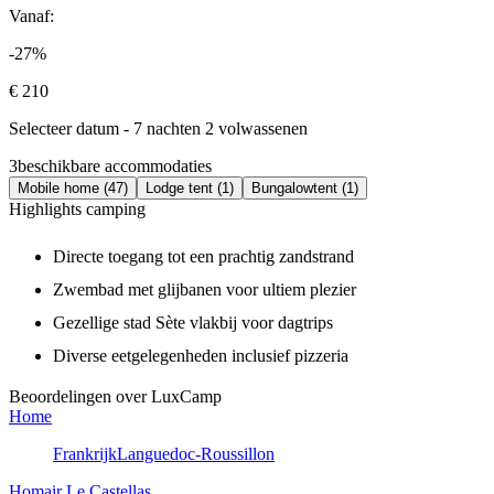
Vanaf:
-27%
€ 210
Selecteer datum - 7 nachten 2 volwassenen
3
beschikbare accommodaties
Mobile home (47)
Lodge tent (1)
Bungalowtent (1)
Highlights camping
Directe toegang tot een prachtig zandstrand
Zwembad met glijbanen voor ultiem plezier
Gezellige stad Sète vlakbij voor dagtrips
Diverse eetgelegenheden inclusief pizzeria
Beoordelingen over LuxCamp
Home
Frankrijk
Languedoc-Roussillon
Homair Le Castellas