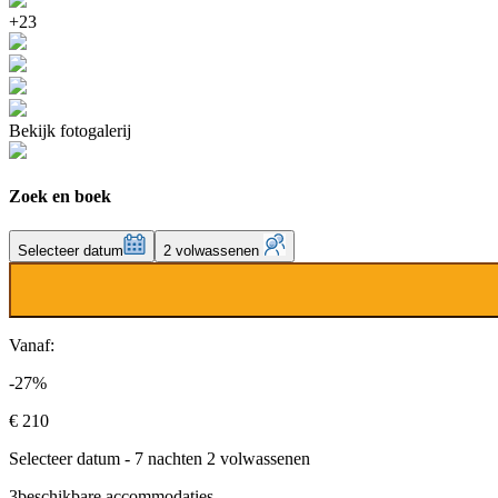
+23
Bekijk fotogalerij
Zoek en boek
Selecteer datum
2 volwassenen
Vanaf:
-27%
€ 210
Selecteer datum - 7 nachten 2 volwassenen
3
beschikbare accommodaties