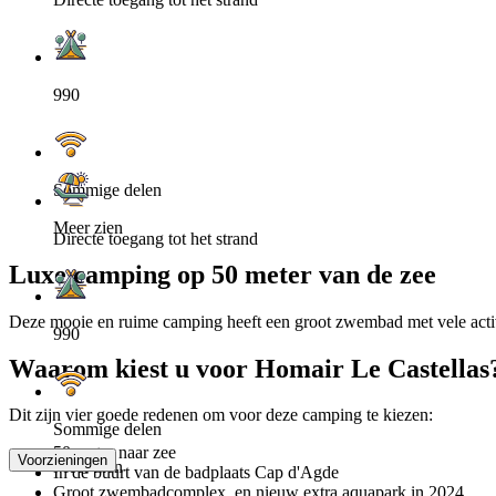
990
Sommige delen
Meer zien
Directe toegang tot het strand
Luxe camping op 50 meter van de zee
Deze mooie en ruime camping heeft een groot zwembad met vele activitei
990
Waarom kiest u voor Homair Le Castellas
Dit zijn vier goede redenen om voor deze camping te kiezen:
Sommige delen
50 meter naar zee
Voorzieningen
Meer zien
In de buurt van de badplaats Cap d'Agde
Groot zwembadcomplex, en nieuw extra aquapark in 2024