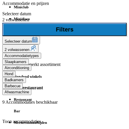
Accommodatie en prijzen
Miniclub
Selecteer datum
Minidisco
2 volwassenen
Filters
hoogseizoen
Winkels
Selecteer datum
2 volwassenen
Supermarkt
Accommodatietypes
Slaapkamers
beperkt assortiment
Airconditioning
Hond
Non-food winkels
Badkamers
Barbecue
Bar/restaurant
Afwasmachine
Restaurant
9
Accommodaties beschikbaar
Bar
Toon accommodaties
Meeneemmaaltijden