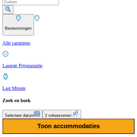
Bestemmingen
Alle campings
Laagste Prijsgarantie
Last Minute
Zoek en boek
Selecteer datum
2 volwassenen
Toon accommodaties