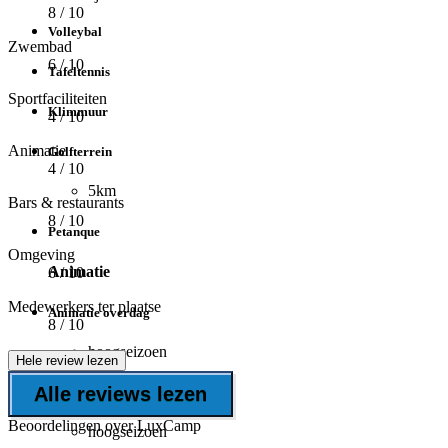
8
/ 10
Volleybal
Zwembad
6
/ 10
Tafeltennis
Sportfaciliteiten
Klimmuur
4
/ 10
Animatie
Golfterrein
4
/ 10
5km
Bars & restaurants
8
/ 10
Petanque
Omgeving
Animatie
6
/ 10
Medewerkers ter plaatse
Animatie overdag
8
/ 10
hoogseizoen
Hele review lezen
Alle reviews lezen
Animatie 's avonds
Beoordelingen over LuxCamp
hoogseizoen