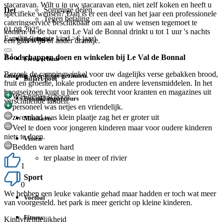
stacaravan. Wilt u in uw stacaravan eten, niet zelf koken en heeft u
Sommige delen
Det
specifieke wensen? Dan is er een deel van het jaar een professionele
Tegen betaling
cateringservice beschikbaar om aan al uw wensen tegemoet te
01 08 2025
komen. In de bar van Le Val de Bonnal drinkt u tot 1 uur 's nachts
Familie (jongste kind >6 jaar)
Speeltuin
een glas wijn of ander drankje.
3.1
Boodschappen doen en winkelen bij Le Val de Bonnal
Fietsverhuur
Bezoek de campingwinkel voor uw dagelijks verse gebakken brood,
camping voor jonge gezinnen.
Biljart/pool
fruit en groente, lokale producten en andere levensmiddelen. In het
hoogseizoen kunt u hier ook terecht voor kranten en magazines uit
Was netjes schoon
Boomklimparcours
verschillende landen.
personeel was netjes en vriendelijk.
zwembad was klein plaatje zag het er groter uit
Minikarts
Veel te doen voor jongeren kinderen maar voor oudere kinderen
niets te doen.
Vissen
Bedden waren hard
ter plaatse in meer of rivier
1
Sport
0
We hebben een leuke vakantie gehad maar hadden er toch wat meer
Voetbal
van voorgesteld. het park is meer gericht op kleine kinderen.
Fitness
Kindvriendelijkheid