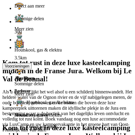
Direct aan meer
Sommige delen
Meer zien
300
Houtskool, gas & elektra
3.5km
Kom tot rust in deze luxe kasteelcamping
Voorzieningen
midden in de Franse Jura. Welkom bij Le
Val de Bonnal!
Algemeen
Sommige delen
Barbecue
Als u aankomt lijkt het wel alsof u een schilderij binnenwandelt. Het
Meer zien
heldere water van de Ognon rivier en de vijf nabijgelegen meren, de
Houtskool, gas & elektra
oude boerderij gebouwen en de bomen die boven deze luxe
kampeerplek uittorenen maken dit idyllische plekje in de Jura een
bestemming waar u de hectiek van het dagelijks leven ontvlucht en
Houtskool, gas & elektra
Afstand tot zee/meer
volledig tot rust komt. Boek vandaag nog een luxe accommodatie
via LuxCamp en uw kampeervakantie in het groene hart van Oost-
Kom tot rust in deze luxe kasteelcamping
Direct aan meer
Frankrijk kan van start.