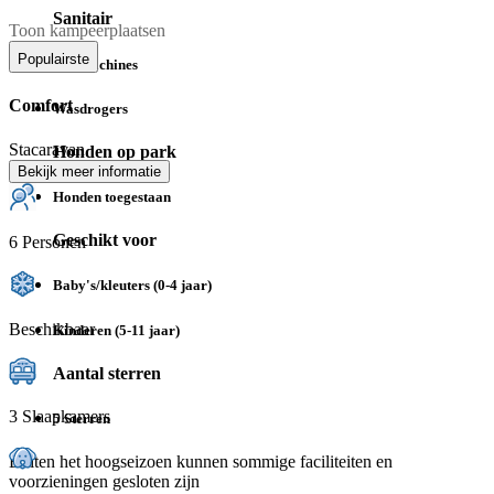
Sanitair
Toon kampeerplaatsen
Populairste
Wasmachines
Comfort
Wasdrogers
Stacaravan
Honden op park
Bekijk meer informatie
Honden toegestaan
Geschikt voor
6 Personen
Baby's/kleuters (0-4 jaar)
Beschikbaar
Kinderen (5-11 jaar)
Aantal sterren
3 Slaapkamers
5 Sterren
Buiten het hoogseizoen kunnen sommige faciliteiten en
voorzieningen gesloten zijn