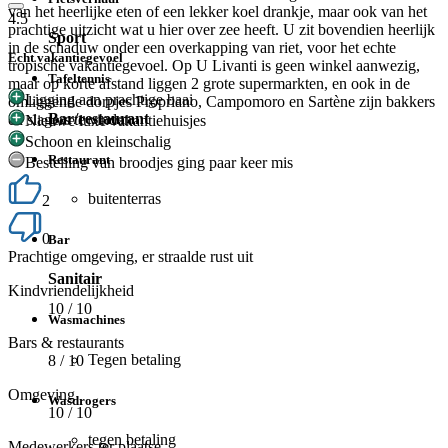
van het heerlijke eten of een lekker koel drankje, maar ook van het
4.5
prachtige uitzicht wat u hier over zee heeft. U zit bovendien heerlijk
Sport
in de schaduw onder een overkapping van riet, voor het echte
Echt vakantiegevoel
tropische vakantiegevoel. Op U Livanti is geen winkel aanwezig,
Tafeltennis
maar op korte afstand liggen 2 grote supermarkten, en ook in de
Ligging aan prachtige baai
omliggende dorpjes Propriano, Campomoro en Sartène zijn bakkers
Bar/restaurant
en slagers te vinden.
Nieuwe luxe vakantiehuisjes
Schoon en kleinschalig
Restaurant
Bestelling van broodjes ging paar keer mis
buitenterras
2
0
Bar
Prachtige omgeving, er straalde rust uit
Sanitair
Kindvriendelijkheid
10
/ 10
Wasmachines
Bars & restaurants
Tegen betaling
8
/ 10
Omgeving
Wasdrogers
10
/ 10
tegen betaling
Medewerkers ter plaatse