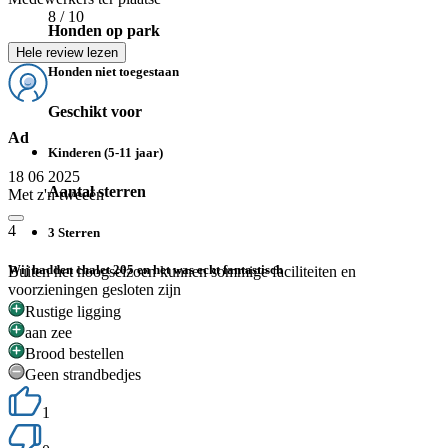
8
/ 10
Honden op park
Hele review lezen
Honden niet toegestaan
Geschikt voor
Ad
Kinderen (5-11 jaar)
18 06 2025
Aantal sterren
Met z'n tweeën
4
3 Sterren
Wij hadden chalet 205 en het was echt fantastisch
Buiten het hoogseizoen kunnen sommige faciliteiten en
voorzieningen gesloten zijn
Rustige ligging
aan zee
Brood bestellen
Geen strandbedjes
1