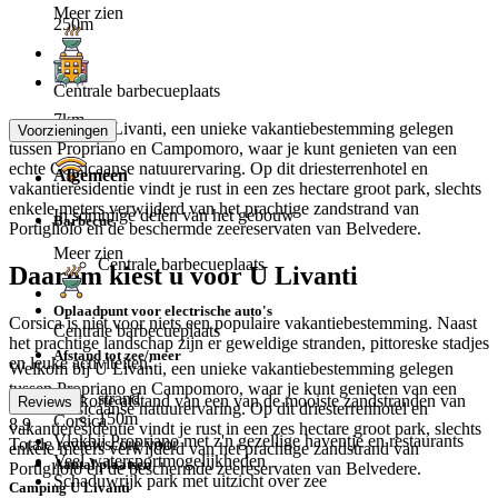
Meer zien
250m
Centrale barbecueplaats
7km
Welkom bij U Livanti, een unieke vakantiebestemming gelegen
Voorzieningen
tussen Propriano en Campomoro, waar je kunt genieten van een
echte Corsicaanse natuurervaring. Op dit driesterrenhotel en
Algemeen
vakantieresidentie vindt je rust in een zes hectare groot park, slechts
enkele meters verwijderd van het prachtige zandstrand van
In sommige delen van het gebouw
Barbecue
Portigliolo en de beschermde zeereservaten van Belvedere.
Meer zien
Centrale barbecueplaats
Daarom kiest u voor U Livanti
Oplaadpunt voor electrische auto's
Corsica is niet voor niets een populaire vakantiebestemming. Naast
Centrale barbecueplaats
het prachtige landschap zijn er geweldige stranden, pittoreske stadjes
Afstand tot zee/meer
en leuke activiteiten:
Welkom bij U Livanti, een unieke vakantiebestemming gelegen
tussen Propriano en Campomoro, waar je kunt genieten van een
strand
Op korte afstand van een van de mooiste zandstranden van
Reviews
echte Corsicaanse natuurervaring. Op dit driesterrenhotel en
150m
Corsica
8.9
vakantieresidentie vindt je rust in een zes hectare groot park, slechts
Vlakbij Propriano met z'n gezellige haventje en restaurants
Totale reviewscore voor
enkele meters verwijderd van het prachtige zandstrand van
Veel watersportmogelijkheden
Aantal plaatsen
Portigliolo en de beschermde zeereservaten van Belvedere.
Schaduwrijk park met uitzicht over zee
Camping U Livanti