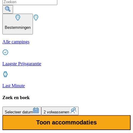
Bestemmingen
Alle campings
Laagste Prijsgarantie
Last Minute
Zoek en boek
Selecteer datum
2 volwassenen
Toon accommodaties