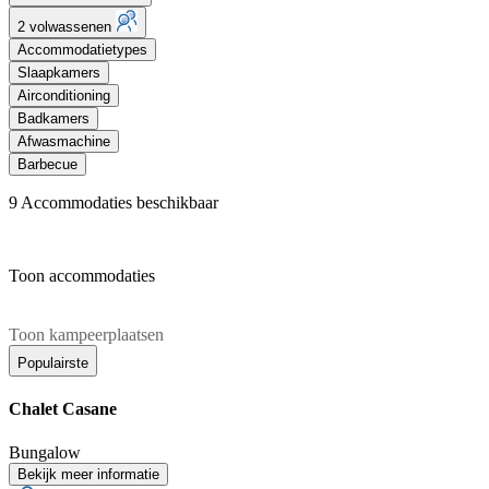
2 volwassenen
Accommodatietypes
Slaapkamers
Airconditioning
Badkamers
Afwasmachine
Barbecue
9
Accommodaties beschikbaar
Toon accommodaties
Toon kampeerplaatsen
Populairste
Chalet Casane
Bungalow
Bekijk meer informatie