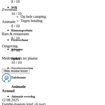
8
/ 10
Wifi
Zwembad
10
/ 10
Op hele camping
Tegen betaling
Animatie
8
/ 10
Binnenspeeltuin
Bars & restaurants
8
/ 10
Fietsverhuur
Omgeving
Infopunt
8
/ 10
Medewerkers ter plaatse
Sport
10
/ 10
Sporttoernooien
Hele review lezen
Tafeltennis
Animatie
Arnoud
Animatie overdag
12 08 2025
Familie (jongste kind >6 jaar)