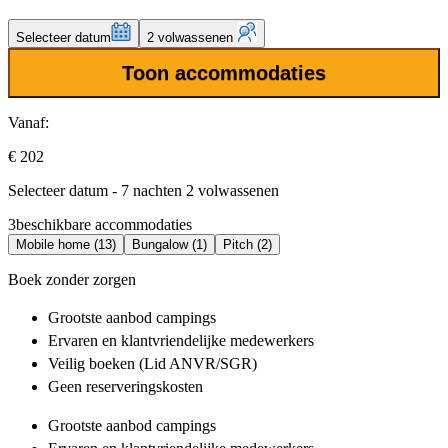
Selecteer datum
2 volwassenen
Toon accommodaties
Vanaf:
€ 202
Selecteer datum - 7 nachten 2 volwassenen
3
beschikbare accommodaties
Mobile home (13)
Bungalow (1)
Pitch (2)
Boek zonder zorgen
Grootste aanbod
campings
Ervaren en klantvriendelijke
medewerkers
Veilig boeken (Lid ANVR/SGR)
Geen reserveringskosten
Grootste aanbod
campings