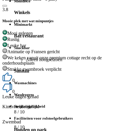
Minidisco
3.8
Winkels
Mooie plek met wat minpuntjes
Minimarkt
Mooi gelegen
Bar/restaurant
Rustig
Leuke bar
Snackbar
Animatie op Fransen gericht
We keken vanuit onze premium cottage recht op de
Alleen hoogseizoen
onderhoudsplaats
Strakke zwembroek verplicht
Sanitair
0
Wasmachines
0
Wasdrogers
Leuke dagen gehad
Kindvriendelijkheid
Strijkmogelijkheid
8
/ 10
Faciliteiten voor rolstoelgebruikers
Zwembad
8
/ 10
Honden op park