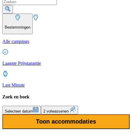
Bestemmingen
Alle campings
Laagste Prijsgarantie
Last Minute
Zoek en boek
Selecteer datum
2 volwassenen
Toon accommodaties