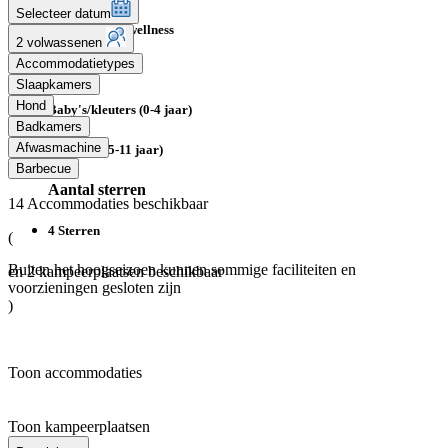
Selecteer datum
Jacuzzi bij de wellness
2 volwassenen
Accommodatietypes
Geschikt voor
Slaapkamers
Hond
Baby's/kleuters (0-4 jaar)
Badkamers
Afwasmachine
Kinderen (5-11 jaar)
Barbecue
Aantal sterren
14
Accommodaties beschikbaar
4 Sterren
(
Buiten het hoogseizoen kunnen sommige faciliteiten en
en
2
kampeerplaatsen beschikbaar
voorzieningen gesloten zijn
)
Toon accommodaties
Toon kampeerplaatsen