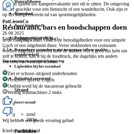
Waterglijbanen
U hoeft tijdens uw kampeervakantie niet stil te zitten. De omgeving
is zeer geschikt voor een fietstocht of een wandeltocht. Ook zijn er
Binnenbad
op het kampeerterrein tal van sportmogelijkheden.
PatLiesenCo
Apart kinderbad
Restaurants, bars en boodschappen doen
26 08 2025
Badmuts niet verplicht
Familie (jongste kind >6 jaar)
In de campingwinkel vindt u de benodigdheden voor een simpele
lunch of een uitgebreid diner. Verse stokbroden en croissants
4.3
Bermuda en zwemshorts niet toegestaan (alleen strakke
worden dagelijks geleverd door de bakker. Als u geen zin hebt om
zwembroeken)
zelf te koken, kan u bij de foodtruck, die dagelijks iets anders
Top camping in een mooie omgeving
serveert, een maaltijd afhalen.
Ligbedden bij het zwembad
Ziet er schoon uit/goed onderhouden
Buitenbad verwarmd
Personeel spreekt Engels
Ontbijt werd bij de stacaravan gebracht
Strand
Weinig wasmachines 2 stuks
Soort strand
0
zand
0
200m
Wij hebben een goede ervaring gehad
Kindvriendelijkheid
Faciliteiten