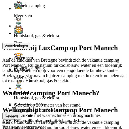
Op hele camping
Meer zien
190
Houtskool, gas & elektra
5km
Voorzieningen
Welkom bij LuxCamp op Port Manech
Algemeen
Aan de zuidkust van Bretagne bevindt zich de vakantie camping
Port Manech. Ruige natuur, turkooisblauw water en een bloemrijk
Op hele camping
Barbecue
landschap wachten u op voor een deugddoende familievakantie.
Boek nu uw stacaravan bij deze camping met luxe en kom helemaal
Meer zien
Houtskool, gas & elektra
tot rust aan de kust.
Waarom camping Port Manech?
Eco label
Houtskool, gas & elektra
Afstand tot zee/meer
Gelegen op 200 meter van het strand
Welkom bij LuxCamp op Port Manech
Mogelijkheid om fietsen te huren
Zee
Wasruimte met wasmachines en droogmachines
Reviews
200m
Buitenzwembad met uitzicht op de baai
8.5
Aan de zuidkust van Bretagne bevindt zich de vakantie camping
Totale reviewscore voor
Port Manech. Ruige natuur, turkooisblauw water en een bloemrijk