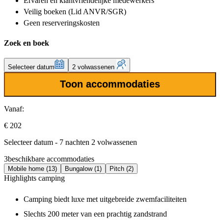
Ervaren en klantvriendelijke
medewerkers
Veilig boeken (Lid ANVR/SGR)
Geen reserveringskosten
Zoek en boek
Selecteer datum
2 volwassenen
Toon accommodaties
Vanaf:
€ 202
Selecteer datum - 7 nachten 2 volwassenen
3
beschikbare accommodaties
Mobile home (13)
Bungalow (1)
Pitch (2)
Highlights camping
Camping biedt luxe met uitgebreide zwemfaciliteiten
Slechts 200 meter van een prachtig zandstrand