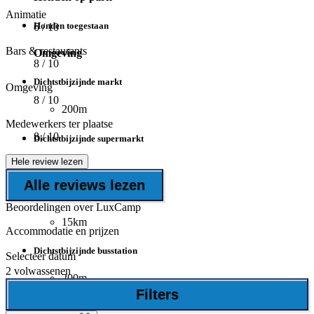
Animatie
Honden toegestaan
6
/ 10
Bars & restaurants
Omgeving
8
/ 10
Dichtstbijzijnde markt
Omgeving
8
/ 10
200m
Medewerkers ter plaatse
8
/ 10
Dichtstbijzijnde supermarkt
Hele review lezen
5km
Alle reviews lezen
Dichtstbijzijnde ziekenhuis
Beoordelingen over LuxCamp
15km
Accommodatie en prijzen
Dichtstbijzijnde busstation
Selecteer datum
2 volwassenen
200m
Filters
Wellness