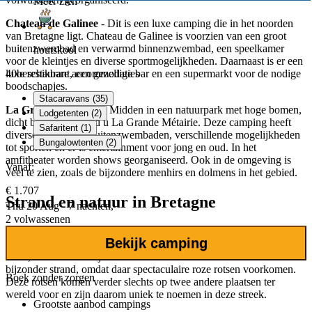
Meer zien
Chateau de Galinee
- Dit is een luxe camping die in het noorden
van Bretagne ligt. Chateau de Galinee is voorzien van een groot
buitenzwembad en verwarmd binnenzwembad, een speelkamer
houtskool
voor de kleintjes en diverse sportmogelijkheden. Daarnaast is er een
luxe restaurant, een gezellige bar en een supermarkt voor de nodige
40
beschikbare accommodaties
boodschapjes.
Stacaravans (35)
La Grande Métairie -
Midden in een natuurpark met hoge bomen,
Lodgetenten (2)
dicht bij de kust, vind u La Grande Métairie. Deze camping heeft
Safaritent (1)
diverse binnen- en buitenzwembaden, verschillende mogelijkheden
Bungalowtenten (2)
tot sporten en er is entertainment voor jong en oud. In het
amfitheater worden shows georganiseerd. Ook in de omgeving is
Vanaf:
veel te zien, zoals de bijzondere menhirs en dolmens in het gebied.
€ 1.707
Strand en natuur in Bretagne
Thu 20 Aug - 7 nachten,
2 volwassenen
Aangezien Bretagne ruim 1700 kilometer kustgebied heeft, zijn er
Bekijk camping
honderden stranden in het gebied. De meeste stranden zijn wel erg
mooi, maar niet zo bijzonder. Cote de Granit Rose is echter een
bijzonder strand, omdat daar spectaculaire roze rotsen voorkomen.
Boek zonder zorgen
Deze rotsen komen verder slechts op twee andere plaatsen ter
wereld voor en zijn daarom uniek te noemen in deze streek.
Grootste aanbod
campings