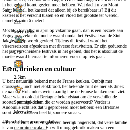
in het gebied komt, gezien moet hebben. Wat dacht u van Mont
Saint Michel, het kasteel dat alleen bij eb bereikbaar is? Bij dit
kasteel is het verschil tussen eb en vloed het grootste ter wereld,
namelijk ruim 6 meter!
Zee
Mocht u toevallig in april op vakantie gaan, dan is een bezoek aan
Meer zien
Erguy ook zeker de moeite waard omdat het Festival van de Sint
Jakobsschelp wordt gevierd. Tijdens dit festival wordt het
vissersseizoen afgesloten met diverse festiviteiten. Er zijn gedurende
het jaar verscheidene festivals in het gebied, dus het is absoluut de
575
moeite waard hiernaar te informeren voor u op reis gaat.
Eten, drinken en cultuur
2.5km
U bent natuurlijk bekend met de Franse keuken. Ontbijt met
croissants, lunch met stokbrood, het bekende fruit de mer als diner:
de meeste Hollanders weten aardig hoe de Franse keuken eruit ziet.
Maar wist u ook dat Bretagne bekendstaat om de verschillende
soorten pannenkoeken die er worden geserveerd? Verder is
Sommige delen
Andouille echt iets dat u geprobeerd moet hebben: een Bretonse
Meer zien
soort worst met een heel bijzondere smaak.
40
beschikbare accommodaties
De Far Breton is vervolgens een heerlijk nagerecht, dat verre familie
is van de pruimencake. En wilt u nog gebruik maken van een