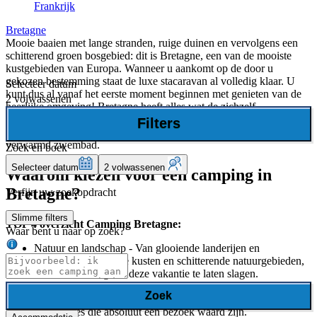
Frankrijk
Bretagne
Mooie baaien met lange stranden, ruige duinen en vervolgens een
schitterend groen bosgebied: dit is Bretagne, een van de mooiste
kustgebieden van Europa. Wanneer u aankomt op de door u
gekozen bestemming staat de luxe stacaravan al volledig klaar. U
Selecteer datum
kunt dus al vanaf het eerste moment beginnen met genieten van de
2 volwassenen
heerlijke omgeving! Bretagne heeft alles wat de zichzelf
respecterende kampeerder nodig heeft en méér. Om maar een
Filters
voorbeeld te noemen hebben alle speciaal gelecteerde campings een
verwarmd zwembad.
Zoek en boek
Selecteer datum
2 volwassenen
Waarom kiezen voor een camping in
Bretagne?
Verfijn uw zoekopdracht
Slimme filters
TOP 4 overzicht Camping Bretagne:
Waar bent u naar op zoek?
Natuur en landschap - Van glooiende landerijen en
wijngaarden tot ruwe kusten en schitterende natuurgebieden,
alles is aanwezig om deze vakantie te laten slagen.
Bezienswaardigheden - Er zijn verschillende kastelen, oude
Zoek
stadjes met een rijke historie en schattige, slaperige
kustdorpjes die absoluut een bezoek waard zijn.