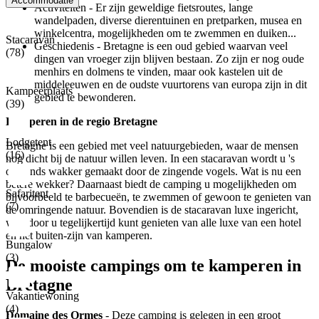
Accommodatie
Activiteiten - Er zijn geweldige fietsroutes, lange
wandelpaden, diverse dierentuinen en pretparken, musea en
winkelcentra, mogelijkheden om te zwemmen en duiken...
Stacaravan
Geschiedenis - Bretagne is een oud gebied waarvan veel
(78)
dingen van vroeger zijn blijven bestaan. Zo zijn er nog oude
menhirs en dolmens te vinden, maar ook kastelen uit de
middeleeuwen en de oudste vuurtorens van europa zijn in dit
Kampeerplaats
gebied te bewonderen.
(39)
Kamperen in de regio Bretagne
Lodgetent
Bretagne is een gebied met veel natuurgebieden, waar de mensen
(16)
nog dicht bij de natuur willen leven. In een stacaravan wordt u 's
ochtends wakker gemaakt door de zingende vogels. Wat is nu een
betere wekker? Daarnaast biedt de camping u mogelijkheden om
Safaritent
bijvoorbeeld te barbecueën, te zwemmen of gewoon te genieten van
(7)
de omringende natuur. Bovendien is de stacaravan luxe ingericht,
waardoor u tegelijkertijd kunt genieten van alle luxe van een hotel
en het buiten-zijn van kamperen.
Bungalow
(3)
De mooiste campings om te kamperen in
Bretagne
Vakantiewoning
(4)
Domaine des Ormes
- Deze camping is gelegen in een groot