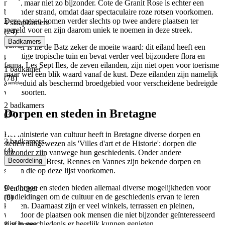
mooi, maar niet zo bijzonder. Cote de Granit Rose is echter een
bijzonder strand, omdat daar spectaculaire roze rotsen voorkomen.
Deze rotsen komen verder slechts op twee andere plaatsen ter
4 slaapkamers
wereld voor en zijn daarom uniek te noemen in deze streek.
(24)
Badkamers
Verder is Ile de Batz zeker de moeite waard: dit eiland heeft een
prachtige tropische tuin en bevat verder veel bijzondere flora en
fauna. Les Sept Iles, de zeven eilanden, zijn niet open voor toerisme
1 badkamer
maar wel een blik waard vanaf de kust. Deze eilanden zijn namelijk
(78)
aangeduid als beschermd broedgebied voor verscheidene bedreigde
vogelsoorten.
2 badkamers
Dorpen en steden in Bretagne
(37)
Het ministerie van cultuur heeft in Bretagne diverse dorpen en
3 badkamers
steden aangewezen als 'Villes d'art et de Historie': dorpen die
(4)
bijzonder zijn vanwege hun geschiedenis. Onder andere
Beoordeling
Concerneau, Brest, Rennes en Vannes zijn bekende dorpen en
steden die op deze lijst voorkomen.
De dorpen en steden bieden allemaal diverse mogelijkheden voor
9 en hoger
rondleidingen om de cultuur en de geschiedenis ervan te leren
(8)
kennen. Daarnaast zijn er veel winkels, terrassen en pleinen,
waardoor de plaatsen ook mensen die niet bijzonder geïnteresseerd
zijn in geschiedenis er heerlijk kunnen genieten.
8 of hoger