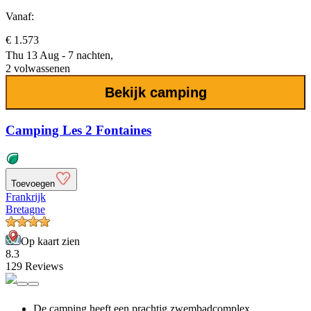
Vanaf:
€ 1.573
Thu 13 Aug - 7 nachten,
2 volwassenen
Bekijk camping
Camping Les 2 Fontaines
Toevoegen
Frankrijk
Bretagne
Op kaart zien
8.3
129 Reviews
De camping heeft een prachtig zwembadcomplex