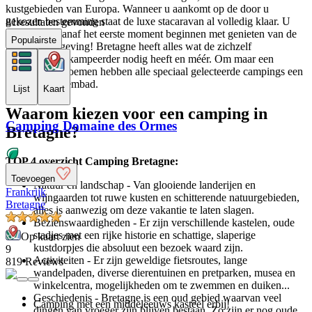
kustgebieden van Europa. Wanneer u aankomt op de door u
gekozen bestemming staat de luxe stacaravan al volledig klaar. U
81
resultaten gevonden
kunt dus al vanaf het eerste moment beginnen met genieten van de
Populairste
heerlijke omgeving! Bretagne heeft alles wat de zichzelf
respecterende kampeerder nodig heeft en méér. Om maar een
voorbeeld te noemen hebben alle speciaal gelecteerde campings een
verwarmd zwembad.
Lijst
Kaart
Waarom kiezen voor een camping in
Camping Domaine des Ormes
Bretagne?
TOP 4 overzicht Camping Bretagne:
Toevoegen
Natuur en landschap - Van glooiende landerijen en
Frankrijk
wijngaarden tot ruwe kusten en schitterende natuurgebieden,
Bretagne
alles is aanwezig om deze vakantie te laten slagen.
Bezienswaardigheden - Er zijn verschillende kastelen, oude
stadjes met een rijke historie en schattige, slaperige
Op kaart zien
kustdorpjes die absoluut een bezoek waard zijn.
9
Activiteiten - Er zijn geweldige fietsroutes, lange
819 Reviews
wandelpaden, diverse dierentuinen en pretparken, musea en
winkelcentra, mogelijkheden om te zwemmen en duiken...
Geschiedenis - Bretagne is een oud gebied waarvan veel
Camping met een middeleeuws kasteel erbij!
dingen van vroeger zijn blijven bestaan. Zo zijn er nog oude