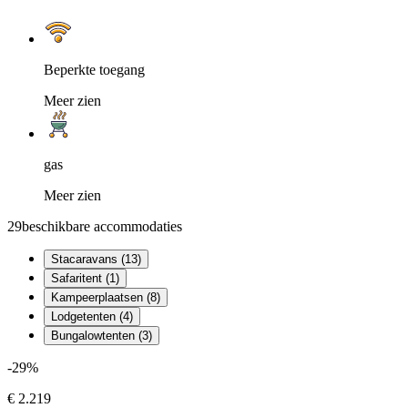
Beperkte toegang
Meer zien
gas
Meer zien
29
beschikbare accommodaties
Stacaravans (13)
Safaritent (1)
Kampeerplaatsen (8)
Lodgetenten (4)
Bungalowtenten (3)
-29%
€ 2.219