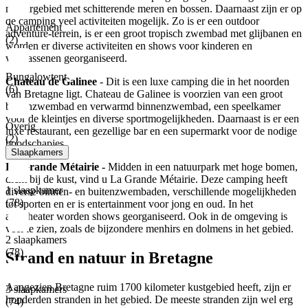
natuurgebied met schitterende meren en bossen. Daarnaast zijn er op
de camping veel activiteiten mogelijk. Zo is er een outdoor
Appartement
adventure-terrein, is er een groot tropisch zwembad met glijbanen en
(2)
worden er diverse activiteiten en shows voor kinderen en
volwassenen georganiseerd.
Bungalowtent
Chateau de Galinee
- Dit is een luxe camping die in het noorden
(6)
van Bretagne ligt. Chateau de Galinee is voorzien van een groot
buitenzwembad en verwarmd binnenzwembad, een speelkamer
voor de kleintjes en diverse sportmogelijkheden. Daarnaast is er een
Overig
luxe restaurant, een gezellige bar en een supermarkt voor de nodige
(2)
boodschapjes.
Slaapkamers
La Grande Métairie -
Midden in een natuurpark met hoge bomen,
dicht bij de kust, vind u La Grande Métairie. Deze camping heeft
1 slaapkamer
diverse binnen- en buitenzwembaden, verschillende mogelijkheden
(78)
tot sporten en er is entertainment voor jong en oud. In het
amfitheater worden shows georganiseerd. Ook in de omgeving is
veel te zien, zoals de bijzondere menhirs en dolmens in het gebied.
2 slaapkamers
(78)
Strand en natuur in Bretagne
Aangezien Bretagne ruim 1700 kilometer kustgebied heeft, zijn er
3 slaapkamers
honderden stranden in het gebied. De meeste stranden zijn wel erg
(74)