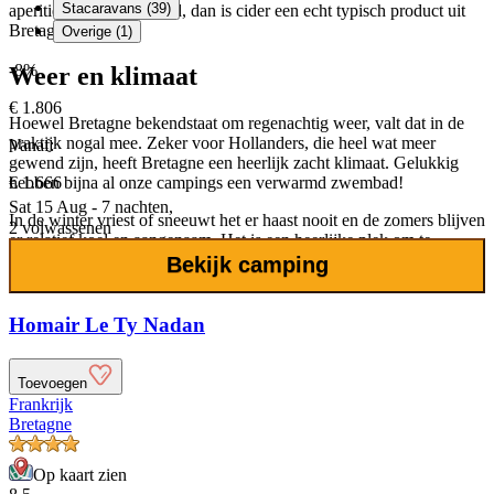
Stacaravans (39)
aperitief voor de maaltijd, dan is cider een echt typisch product uit
Bretagne.
Overige (1)
-8%
Weer en klimaat
€ 1.806
Hoewel Bretagne bekendstaat om regenachtig weer, valt dat in de
praktijk nogal mee. Zeker voor Hollanders, die heel wat meer
Vanaf:
gewend zijn, heeft Bretagne een heerlijk zacht klimaat. Gelukkig
€ 1.666
hebben bijna al onze campings een verwarmd zwembad!
Sat 15 Aug - 7 nachten,
In de winter vriest of sneeuwt het er haast nooit en de zomers blijven
2 volwassenen
er relatief koel en aangenaam. Het is een heerlijke plek om te
kamperen, want met meer dan 2.000 uur zon per jaar is de kans
Bekijk camping
groot dat de vakantie droog wordt doorgebracht.
Homair Le Ty Nadan
Toevoegen
Frankrijk
Bretagne
Op kaart zien