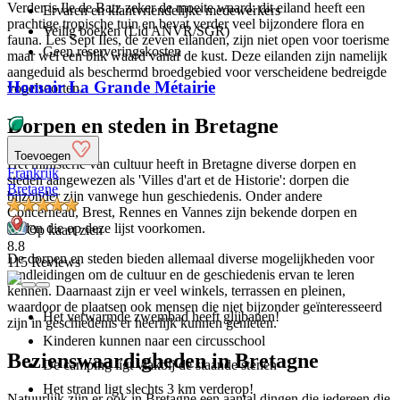
Verder is Ile de Batz zeker de moeite waard: dit eiland heeft een
Ervaren en klantvriendelijke
medewerkers
prachtige tropische tuin en bevat verder veel bijzondere flora en
Veilig boeken (Lid ANVR/SGR)
fauna. Les Sept Iles, de zeven eilanden, zijn niet open voor toerisme
Geen reserveringskosten
maar wel een blik waard vanaf de kust. Deze eilanden zijn namelijk
aangeduid als beschermd broedgebied voor verscheidene bedreigde
Homair La Grande Métairie
vogelsoorten.
Dorpen en steden in Bretagne
Toevoegen
Het ministerie van cultuur heeft in Bretagne diverse dorpen en
Frankrijk
steden aangewezen als 'Villes d'art et de Historie': dorpen die
Bretagne
bijzonder zijn vanwege hun geschiedenis. Onder andere
Concerneau, Brest, Rennes en Vannes zijn bekende dorpen en
steden die op deze lijst voorkomen.
Op kaart zien
8.8
De dorpen en steden bieden allemaal diverse mogelijkheden voor
115 Reviews
rondleidingen om de cultuur en de geschiedenis ervan te leren
kennen. Daarnaast zijn er veel winkels, terrassen en pleinen,
waardoor de plaatsen ook mensen die niet bijzonder geïnteresseerd
Het verwarmde zwembad heeft glijbanen!
zijn in geschiedenis er heerlijk kunnen genieten.
Kinderen kunnen naar een circusschool
Bezienswaardigheden in Bretagne
De camping ligt vlakbij de staande stenen
Het strand ligt slechts 3 km verderop!
Natuurlijk zijn er ook in Bretagne een aantal dingen die iedereen die