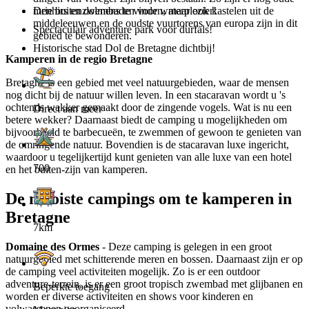
Drie buitenzwembaden voor waterplezier!
menhirs en dolmens te vinden, maar ook kastelen uit de
middeleeuwen en de oudste vuurtorens van europa zijn in dit
Spectaculair adventure park voor durfals!
gebied te bewonderen.
Historische stad Dol de Bretagne dichtbij!
Kamperen in de regio Bretagne
Bretagne is een gebied met veel natuurgebieden, waar de mensen
nog dicht bij de natuur willen leven. In een stacaravan wordt u 's
ochtends wakker gemaakt door de zingende vogels. Wat is nu een
Direct aan meer
betere wekker? Daarnaast biedt de camping u mogelijkheden om
bijvoorbeeld te barbecueën, te zwemmen of gewoon te genieten van
de omringende natuur. Bovendien is de stacaravan luxe ingericht,
waardoor u tegelijkertijd kunt genieten van alle luxe van een hotel
700
en het buiten-zijn van kamperen.
De mooiste campings om te kamperen in
Bretagne
7km
Domaine des Ormes
- Deze camping is gelegen in een groot
natuurgebied met schitterende meren en bossen. Daarnaast zijn er op
de camping veel activiteiten mogelijk. Zo is er een outdoor
adventure-terrein, is er een groot tropisch zwembad met glijbanen en
Beperkte toegang
worden er diverse activiteiten en shows voor kinderen en
volwassenen georganiseerd.