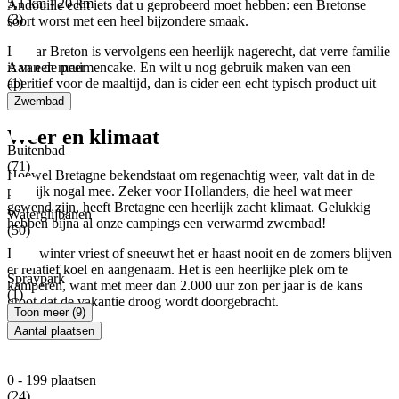
5,1 km - 20 km
Andouille echt iets dat u geprobeerd moet hebben: een Bretonse
(3)
soort worst met een heel bijzondere smaak.
De Far Breton is vervolgens een heerlijk nagerecht, dat verre familie
Aan een meer
is van de pruimencake. En wilt u nog gebruik maken van een
(1)
aperitief voor de maaltijd, dan is cider een echt typisch product uit
Bretagne.
Zwembad
Weer en klimaat
Buitenbad
(71)
Hoewel Bretagne bekendstaat om regenachtig weer, valt dat in de
praktijk nogal mee. Zeker voor Hollanders, die heel wat meer
gewend zijn, heeft Bretagne een heerlijk zacht klimaat. Gelukkig
Waterglijbanen
hebben bijna al onze campings een verwarmd zwembad!
(50)
In de winter vriest of sneeuwt het er haast nooit en de zomers blijven
er relatief koel en aangenaam. Het is een heerlijke plek om te
Spraypark
kamperen, want met meer dan 2.000 uur zon per jaar is de kans
(1)
groot dat de vakantie droog wordt doorgebracht.
Toon meer (9)
Aantal plaatsen
0 - 199 plaatsen
(24)