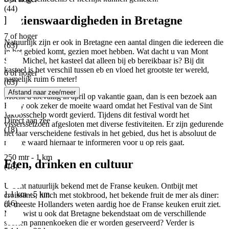
(44)
Bezienswaardigheden in Bretagne
7 of hoger
Natuurlijk zijn er ook in Bretagne een aantal dingen die iedereen die
(63)
in het gebied komt, gezien moet hebben. Wat dacht u van Mont
Saint Michel, het kasteel dat alleen bij eb bereikbaar is? Bij dit
kasteel is het verschil tussen eb en vloed het grootste ter wereld,
6 of hoger
namelijk ruim 6 meter!
(63)
Afstand naar zee/meer
Mocht u toevallig in april op vakantie gaan, dan is een bezoek aan
Erguy ook zeker de moeite waard omdat het Festival van de Sint
Jakobsschelp wordt gevierd. Tijdens dit festival wordt het
Direct aan zee
vissersseizoen afgesloten met diverse festiviteiten. Er zijn gedurende
(18)
het jaar verscheidene festivals in het gebied, dus het is absoluut de
moeite waard hiernaar te informeren voor u op reis gaat.
250 mtr - 1 km
Eten, drinken en cultuur
(18)
U bent natuurlijk bekend met de Franse keuken. Ontbijt met
1,1 km - 5 km
croissants, lunch met stokbrood, het bekende fruit de mer als diner:
(16)
de meeste Hollanders weten aardig hoe de Franse keuken eruit ziet.
Maar wist u ook dat Bretagne bekendstaat om de verschillende
soorten pannenkoeken die er worden geserveerd? Verder is