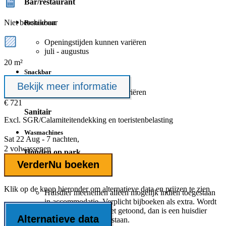
Bar/restaurant
Niet beschikbaar
Restaurant
Openingstijden kunnen variëren
juli - augustus
20 m²
Snackbar
Bekijk meer informatie
Openingstijden kunnen variëren
€ 721
Sanitair
Excl.
SGR/Calamiteitendekking
en toeristenbelasting
Wasmachines
Sat 22 Aug - 7 nachten,
2 volwassenen
Honden op park
Verder
Nu boeken
Honden toegestaan
Klik op de knop hieronder om alternatieve data en prijzen te zien
Huisdier meenemen alleen mogelijk indien toegestaan
in accommodatie. Verplicht bijboeken als extra. Wordt
deze mogelijkheid niet getoond, dan is een huisdier
Alternatieve data
meenemen niet toegestaan.