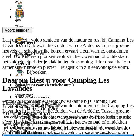
64
gas
6km
Meer zien
Voorzieningen
Laat uw gezin volop genieten van de natuur en rust bij Camping Les
Algemeen
Lavandes in Dabres, in het zuiden van de Ardèche. Tussen groene
heuvels en schaduwrijke bomen ervaart u een warme, ontspannen
Sommige delen
Barbecue
sfeer. Uw kinderen plonzen vrolijk in het zwembad of ontdekken
het kabbelende riviertje vlak buiten de camping. Hier draait het om
Meer zien
gas
samenzijn, ruimte en plezier – reisgeluk in z’n eenvoudigste vorm.
Bijboeken
Daarom kiest u voor Camping Les
gas
Oplaadpunt voor electrische auto's
Lavandes
Meer zien
Afstand tot zee/meer
Ontdek vier redenen waarom uw vakantie bij Camping Les
Beoordelingen over LuxCamp
Laat uw gezin volop genieten van de natuur en rust bij Camping Les
Lavandes onvergetelijk wordt:
Direct aan rivier
Lavandes in Dabres, in het zuiden van de Ardèche. Tussen groene
Accommodatie en prijzen
Meer
heuvels en schaduwrijke bomen ervaart u een warme, ontspannen
U verblijft in een oase van groen waar de frisse lucht en stilte
3km
sfeer. Uw kinderen plonzen vrolijk in het zwembad of ontdekken
uitnodigen tot ontspannen wandelen.
Selecteer datum
het kabbelende riviertje vlak buiten de camping. Hier draait het om
U stapt zo van uw ligbedje het zwembad in: de vernieuwde
2 volwassenen
Aantal plaatsen
samenzijn, ruimte en plezier – reisgeluk in z’n eenvoudigste vorm.
trap en het kindergedeelte maken waterplezier veilig en