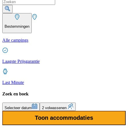
Bestemmingen
Alle campings
Laagste Prijsgarantie
Last Minute
Zoek en boek
Selecteer datum
2 volwassenen
Toon accommodaties