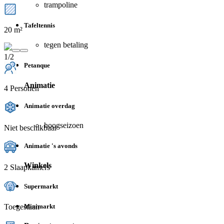
trampoline
Tafeltennis
20 m²
tegen betaling
1/2
Petanque
Animatie
4 Personen
Animatie overdag
hoogseizoen
Niet beschikbaar
Animatie 's avonds
Winkels
2 Slaapkamers
Supermarkt
Toegestaan
Minimarkt