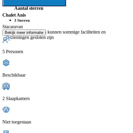
Aantal sterren
Chalet Anis
3 Sterren
Stacaravan
Buiten het hoogseizoen kunnen sommige faciliteiten en
Bekijk meer informatie
voorzieningen gesloten zijn
5 Personen
Beschikbaar
2 Slaapkamers
Niet toegestaan