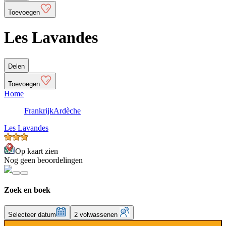
Toevoegen
Les Lavandes
Delen
Toevoegen
Home
Frankrijk
Ardèche
Les Lavandes
Op kaart zien
Nog geen beoordelingen
Zoek en boek
Selecteer datum
2 volwassenen