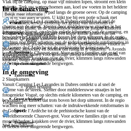
Vlak bij de camping, op maar vijf minuten lopen, stroomt een klein
riviertje. Trek uw waterschoenen aan, koel uw voeten in het heldere
In de omgeving
Stacaravan
Faciliteiten
water en volg samen het pad langs de groene oever. Op de camping
Bekijk meer informatie
zelf is er van alles te doen. U kijkt toe bij een potje schaak met
Vanuit Camping Les Lavandes in Dabres ontdekt u al snel de
reuzenstukken, terwijl verderop het geluid van tafeltennis en
Wifi
charme van de streek. Slenter door middeleeuwse straatjes in het
tafelvoetbal klinkt. In de knutselhoek maken de jongste kinderen
fotogenieke Voguë, op slechts enkele kilometers van de camping, en
4 Personen
vrolijke werkjes, terwijl u met een kopje koffie geniet van het
Sommige delen
bewonder het kasteel dat trots boven het dorp uittorent. In de regio
moment. De grotere kinderen leven zich uit in houten klimtoestellen,
Gratis
wachten nog meer schatten: van de indrukwekkende rotsformaties in
glijbanen en de jeu-de-boulesbaan. In de spelletjesruimte vinden ze
de Gorges de l’Ardèche tot de prehistorische kunst van de
pooltafels, airhockey en boeken om rustig in te bladeren. ’s Avonds
Speeltuin
wereldberoemde Chauvet-grot. Voor actieve families zijn er tal van
komt iedereen samen voor gezellige thema-avonden met paëlla,
Niet beschikbaar
mogelijkheden: kajakken over de rivier, klimmen langs rotswanden
karaoke, bingo en talentenjachten.
of fietsen over slingerende bergwegen.
Speelautomatenhal
In de omgeving
Tafelvoetbal
2 Slaapkamers
Vanuit Camping Les Lavandes in Dabres ontdekt u al snel de
tegen betaling
charme van de streek. Slenter door middeleeuwse straatjes in het
fotogenieke Voguë, op slechts enkele kilometers van de camping, en
Groot schaakspel
bewonder het kasteel dat trots boven het dorp uittorent. In de regio
Toegestaan
wachten nog meer schatten: van de indrukwekkende rotsformaties in
Sport
de Gorges de l’Ardèche tot de prehistorische kunst van de
wereldberoemde Chauvet-grot. Voor actieve families zijn er tal van
mogelijkheden: kajakken over de rivier, klimmen langs rotswanden
Trampoline
Niet beschikbaar
of fietsen over slingerende bergwegen.