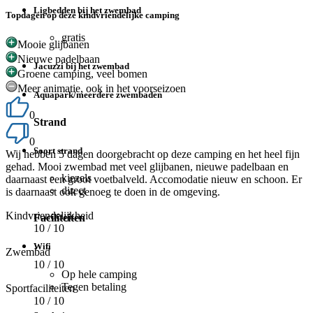
Ligbedden bij het zwembad
Topdagen op deze kindvriendelijke camping
gratis
Mooie glijbanen
Nieuwe padelbaan
Jacuzzi bij het zwembad
Groene camping, veel bomen
Meer animatie, ook in het voorseizoen
Aquapark/meerdere zwembaden
0
Strand
0
Soort strand
Wij hebben 5 dagen doorgebracht op deze camping en het heel fijn
gehad. Mooi zwembad met veel glijbanen, nieuwe padelbaan en
kiezels
daarnaast een groot voetbalveld. Accomodatie nieuw en schoon. Er
direct
is daarnaast ook genoeg te doen in de omgeving.
Kindvriendelijkheid
Faciliteiten
10
/ 10
Wifi
Zwembad
10
/ 10
Op hele camping
Tegen betaling
Sportfaciliteiten
10
/ 10