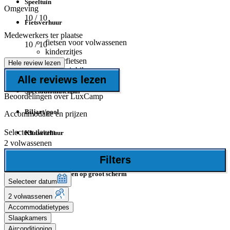
Speeltuin
Omgeving
10
/ 10
Fietsverhuur
Medewerkers ter plaatse
fietsen voor volwassenen
10
/ 10
kinderzitjes
kinderfietsen
Hele review lezen
mountainbikes
Alle reviews lezen
Speelautomatenhal
Beoordelingen over LuxCamp
Biljart/pool
Accommodatie en prijzen
Selecteer datum
Kluisverhuur
2 volwassenen
Georganiseerde excursies
Filters
Sportevenementen op groot scherm
Selecteer datum
Vissen
2 volwassenen
Accommodatietypes
Sport
Slaapkamers
Airconditioning