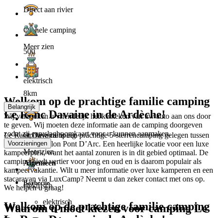
Direct aan rivier
Op hele camping
Meer zien
500
elektrisch
8km
Welkom op de prachtige familie camping
Belangrijk
Le Ranc Davaine in de Ardèche!
Wij verzoeken u vriendelijk het kenteken van uw auto aan ons door
te geven. Wij moeten deze informatie aan de camping doorgeven
zodat zij een slagboomkaart voor u kunnen aanmaken.
Le Ranc Davaine is een prachtige 5-sterrencamping gelegen tussen
Op hele camping
Rouoms en Vallon Pont D’Arc. Een heerlijke locatie voor een luxe
Voorzieningen
Meer zien
kampeerplek, want het aantal zonuren is in dit gebied optimaal. De
camping biedt vertier voor jong en oud en is daarom populair als
Algemeen
kampeervakantie. Wilt u meer informatie over luxe kamperen en een
stacaravan via LuxCamp? Neemt u dan zeker contact met ons op.
Barbecue
elektrisch
We helpen u graag!
elektrisch
Welkom op de prachtige familie camping
Waarom u moet kiezen voor camping Le