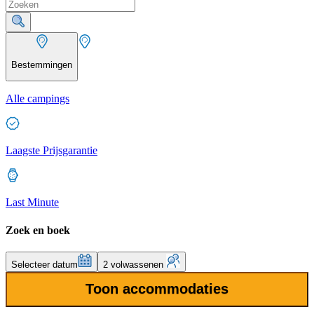
Bestemmingen
Alle campings
Laagste Prijsgarantie
Last Minute
Zoek en boek
Selecteer datum
2 volwassenen
Toon accommodaties