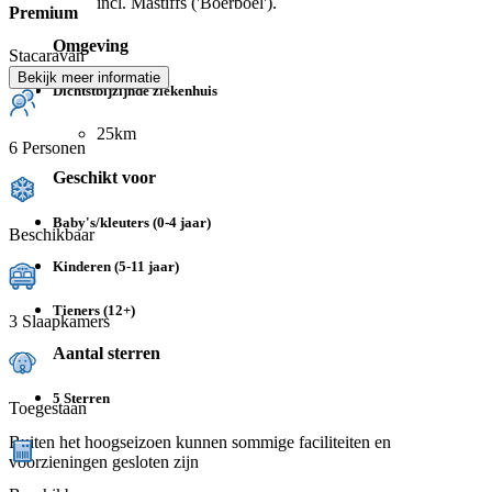
incl. Mastiffs ('Boerboel').
Premium
Omgeving
Stacaravan
Bekijk meer informatie
Dichtstbijzijnde ziekenhuis
25km
6 Personen
Geschikt voor
Baby's/kleuters (0-4 jaar)
Beschikbaar
Kinderen (5-11 jaar)
Tieners (12+)
3 Slaapkamers
Aantal sterren
5 Sterren
Toegestaan
Buiten het hoogseizoen kunnen sommige faciliteiten en
voorzieningen gesloten zijn