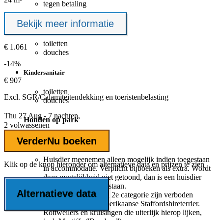
tegen betaling
Bekijk meer informatie
Faciliteiten voor rolstoelgebruikers
toiletten
€ 1.061
douches
-14%
Kindersanitair
€ 907
toiletten
Excl.
SGR/Calamiteitendekking
en toeristenbelasting
douches
Thu 27 Aug - 7 nachten,
Honden op park
2 volwassenen
Verder
Nu boeken
Honden toegestaan
Huisdier meenemen alleen mogelijk indien toegestaan
Klik op de knop hieronder om alternatieve data en prijzen te zien
in accommodatie. Verplicht bijboeken als extra. Wordt
deze mogelijkheid niet getoond, dan is een huisdier
meenemen niet toegestaan.
Alternatieve data
Honden van de 1e en 2e categorie zijn verboden
(rashonden Tosa, Amerikaanse Staffordshireterrier.
Rottweilers en kruisingen die uiterlijk hierop lijken,