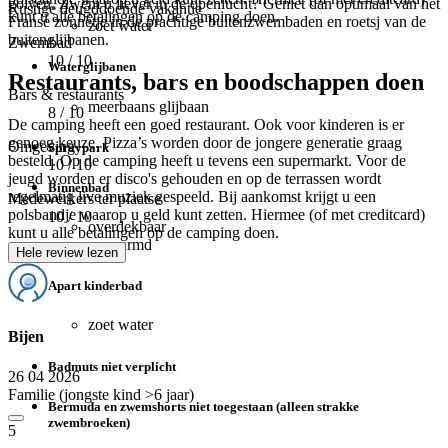
golven. Zwem u liever in de openlucht? Geniet dan optimaal van het
Rustige deugddoende vakantie
kunt u alle betalingen op de camping doen.
Franse zonnetje in de prachtige buitenzwembaden en roetsj van de
zoet water
buitenglijbanen.
Zwembad
10
/ 10
Waterglijbanen
Restaurants, bars en boodschappen doen
Bars & restaurants
meerbaans glijbaan
8
/ 10
De camping heeft een goed restaurant. Ook voor kinderen is er
genoeg keuze. Pizza’s worden door de jongere generatie graag
Omgeving
Spraypark
besteld. Op de camping heeft u tevens een supermarkt. Voor de
10
/ 10
jeugd worden er disco's gehouden en op de terrassen wordt
Binnenbad
regelmatig live muziek gespeeld. Bij aankomst krijgt u een
Medewerkers ter plaatse
polsbandje waarop u geld kunt zetten. Hiermee (of met creditcard)
10
/ 10
overdekbaar
kunt u alle betalingen op de camping doen.
verwarmd
Hele review lezen
Apart kinderbad
zoet water
Bijen
Badmuts niet verplicht
26 04 2026
Familie (jongste kind >6 jaar)
Bermuda en zwemshorts niet toegestaan (alleen strakke
zwembroeken)
5