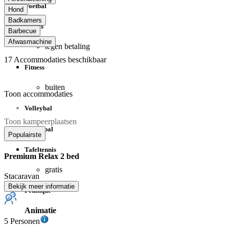
Voetbal
Hond
Badkamers
Tennis
Barbecue
Afwasmachine
tegen betaling
17
Accommodaties beschikbaar
Fitness
buiten
Toon accommodaties
Volleybal
Toon kampeerplaatsen
Basketbal
Populairste
Tafeltennis
Premium Relax 2 bed
gratis
Stacaravan
Bekijk meer informatie
Petanque
Animatie
5 Personen