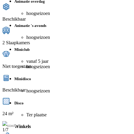
Animatie overdag
hoogseizoen
Beschikbaar
Animatie 's avonds
hoogseizoen
2 Slaapkamers
Miniclub
vanaf 5 jaar
Niet toegestaan
hoogseizoen
Minidisco
Beschikbaar
hoogseizoen
Disco
24 m²
Ter plaatse
Winkels
1/7