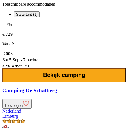
1
beschikbare accommodaties
Safaritent (1)
-17%
€ 729
Vanaf:
€ 603
Sat 5 Sep - 7 nachten,
2 volwassenen
Bekijk camping
Camping De Schatberg
Toevoegen
Nederland
Limburg