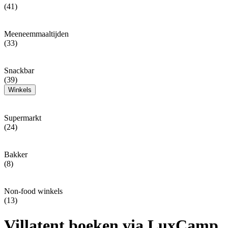
(41)
Meeneemmaaltijden
(33)
Snackbar
(39)
Winkels
Supermarkt
(24)
Bakker
(8)
Non-food winkels
(13)
Villatent boeken via LuxCamp