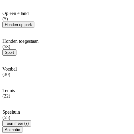
Op een eiland
(5)
Honden op park
Honden toegestaan
(58)
Sport
Voetbal
(30)
Tennis
(22)
Speeltuin
(55)
Toon meer (7)
Animatie