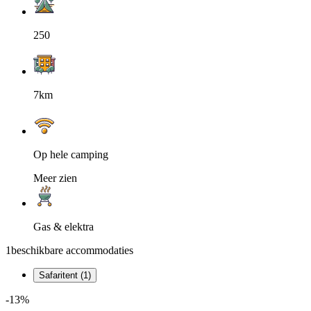
250
7km
Op hele camping
Meer zien
Gas & elektra
1
beschikbare accommodaties
Safaritent (1)
-13%