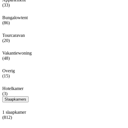
(33)
Bungalowtent
(86)
Tourcaravan
(20)
Vakantiewoning
(48)
Overig
(15)
Hotelkamer
(3)
Slaapkamers
1 slaapkamer
(812)