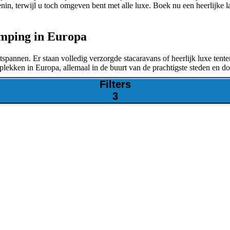
denin, terwijl u toch omgeven bent met alle luxe. Boek nu een heerlijke
amping in Europa
nnen. Er staan volledig verzorgde stacaravans of heerlijk luxe tenten v
e plekken in Europa, allemaal in de buurt van de prachtigste steden en 
Filters
3
e vakantie. Kijk meteen of er iets voor u, uw familie en/of vrienden tu