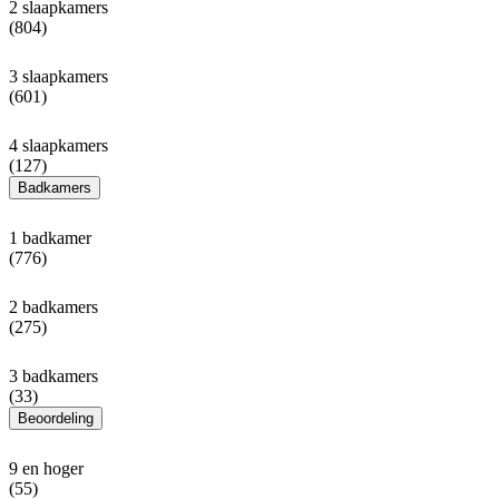
2 slaapkamers
(804)
3 slaapkamers
(601)
4 slaapkamers
(127)
Badkamers
1 badkamer
(776)
2 badkamers
(275)
3 badkamers
(33)
Beoordeling
9 en hoger
(55)