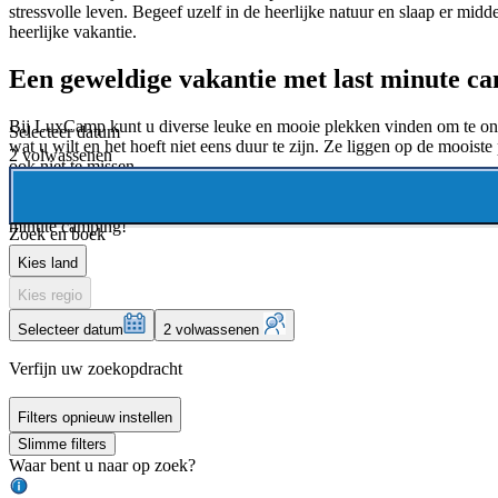
stressvolle leven. Begeef uzelf in de heerlijke natuur en slaap er mid
heerlijke vakantie.
Een geweldige vakantie met last minute c
Bij LuxCamp kunt u diverse leuke en mooie plekken vinden om te ontspa
Selecteer datum
wat u wilt en het hoeft niet eens duur te zijn. Ze liggen op de mooist
2 volwassenen
ook niet te missen.
Bekijk de last minute korting die LuxCamp aanbiedt voor een voordelig
minute camping!
Zoek en boek
Kies land
Kies regio
Selecteer datum
2 volwassenen
Verfijn uw zoekopdracht
Filters opnieuw instellen
Slimme filters
Waar bent u naar op zoek?