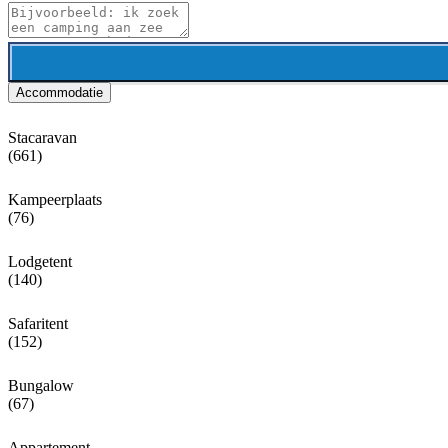
Accommodatie
Stacaravan
(661)
Kampeerplaats
(76)
Lodgetent
(140)
Safaritent
(152)
Bungalow
(67)
Appartement