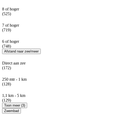
8 of hoger
(525)
7 of hoger
(719)
6 of hoger
(748)
Afstand naar zee/meer
Direct aan zee
(172)
250 mtr - 1 km
(128)
1,1 km - 5 km
(129)
Toon meer (3)
Zwembad