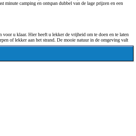
 last minute camping en ontspan dubbel van de lage prijzen en een
oor u klaar. Hier heeft u lekker de vrijheid om te doen en te laten
dorpen of lekker aan het strand. De mooie natuur in de omgeving valt
ssenzit en geniet van een heerlijke, ontspannende vakantie op een last