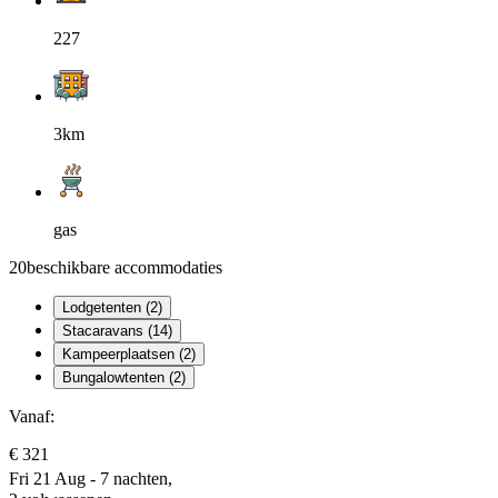
227
3km
gas
20
beschikbare accommodaties
Lodgetenten (2)
Stacaravans (14)
Kampeerplaatsen (2)
Bungalowtenten (2)
Vanaf:
€ 321
Fri 21 Aug - 7 nachten,