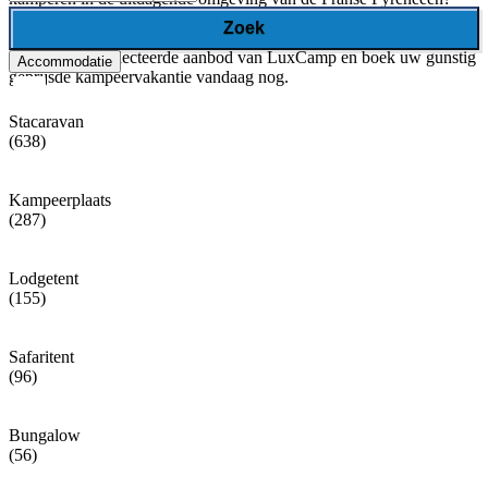
Benieuwd geworden naar de verschillende kampeergebieden in het
Zoek
favoriete vakantieland van velen? Bekijk hieronder direct het
zorgvuldig geselecteerde aanbod van LuxCamp en boek uw gunstig
Accommodatie
geprijsde kampeervakantie vandaag nog.
Stacaravan
(638)
Kampeerplaats
(287)
Lodgetent
(155)
Safaritent
(96)
Bungalow
(56)