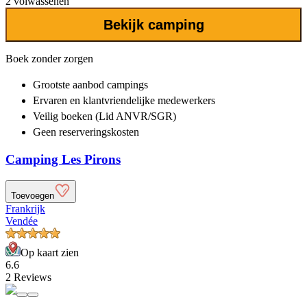
2 volwassenen
Bekijk camping
Boek zonder zorgen
Grootste aanbod
campings
Ervaren en klantvriendelijke
medewerkers
Veilig boeken (Lid ANVR/SGR)
Geen reserveringskosten
Camping Les Pirons
Toevoegen
Frankrijk
Vendée
Op kaart zien
6.6
2 Reviews