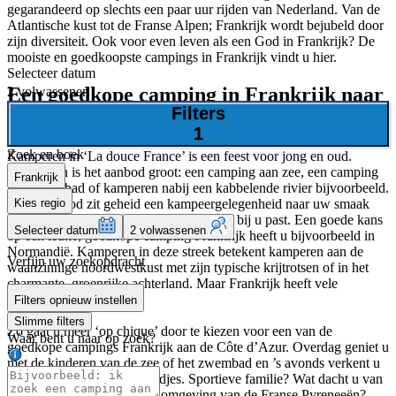
gegarandeerd op slechts een paar uur rijden van Nederland. Van de
Atlantische kust tot de Franse Alpen; Frankrijk wordt bejubeld door
zijn diversiteit. Ook voor even leven als een God in Frankrijk? De
mooiste en goedkoopste campings in Frankrijk vindt u hier.
Selecteer datum
Een goedkope camping in Frankrijk naar
2 volwassenen
Filters
uw wens
1
Zoek en boek
Kamperen in ‘La douce France’ is een feest voor jong en oud.
Bovendien is het aanbod groot: een camping aan zee, een camping
Frankrijk
met zwembad of kamperen nabij een kabbelende rivier bijvoorbeeld.
Kies regio
In het aanbod zit geheid een kampeergelegenheid naar uw smaak
en, belangrijker nog, voor het budget dat bij u past. Een goede kans
Selecteer datum
2 volwassenen
op een leuke, goedkope camping Frankrijk heeft u bijvoorbeeld in
Normandië. Kamperen in deze streek betekent kamperen aan de
Verfijn uw zoekopdracht
waanzinnige noordwestkust met zijn typische krijtrotsen of in het
charmante, groenrijke achterland. Maar Frankrijk heeft vele
gezichten.
Filters opnieuw instellen
Slimme filters
Zo gaat u meer ‘op chique’ door te kiezen voor een van de
Waar bent u naar op zoek?
goedkope campings Frankrijk aan de Côte d’Azur. Overdag geniet u
met de kinderen van de zee of het zwembad en ’s avonds verkent u
de schilderachtige havenstadjes. Sportieve familie? Wat dacht u van
kamperen in de uitdagende omgeving van de Franse Pyreneeën?