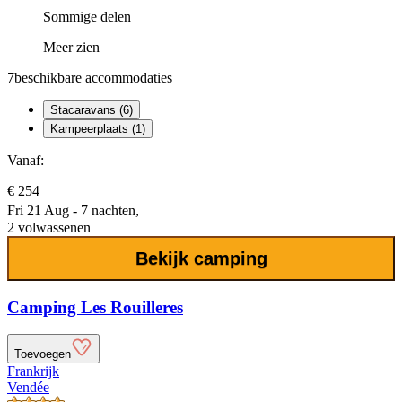
Sommige delen
Meer zien
7
beschikbare accommodaties
Stacaravans (6)
Kampeerplaats (1)
Vanaf:
€ 254
Fri 21 Aug - 7 nachten,
2 volwassenen
Bekijk camping
Camping Les Rouilleres
Toevoegen
Frankrijk
Vendée