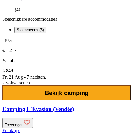
gas
5
beschikbare accommodaties
Stacaravans (5)
-30%
€ 1.217
Vanaf:
€ 849
Fri 21 Aug - 7 nachten,
2 volwassenen
Bekijk camping
Camping L'Évasion (Vendée)
Toevoegen
Frankrijk