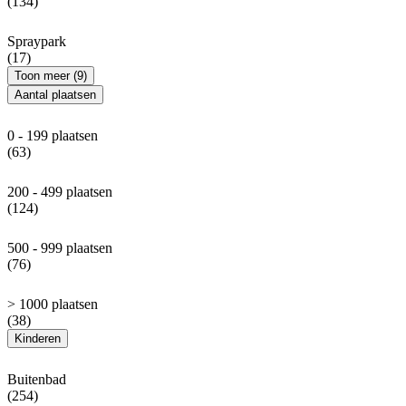
(134)
Spraypark
(17)
Toon meer (9)
Aantal plaatsen
0 - 199 plaatsen
(63)
200 - 499 plaatsen
(124)
500 - 999 plaatsen
(76)
> 1000 plaatsen
(38)
Kinderen
Buitenbad
(254)