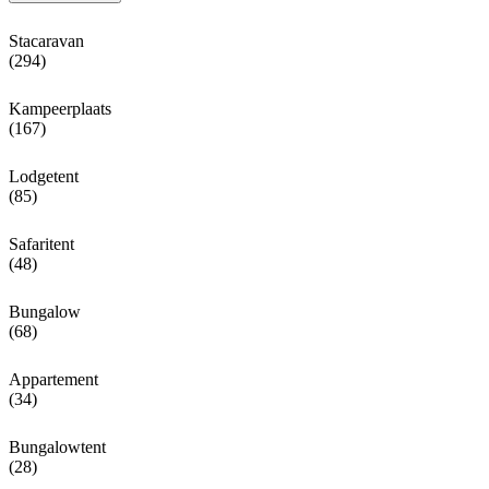
Stacaravan
(294)
Kampeerplaats
(167)
Lodgetent
(85)
Safaritent
(48)
Bungalow
(68)
Appartement
(34)
Bungalowtent
(28)