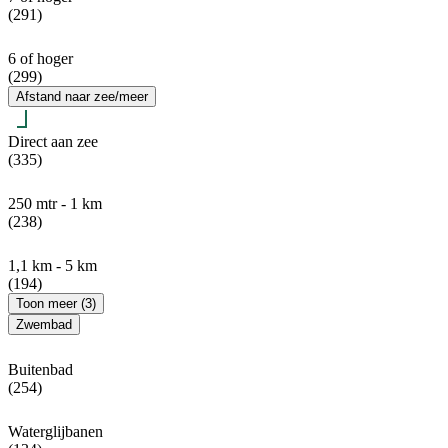
(291)
6 of hoger
(299)
Afstand naar zee/meer
Direct aan zee
(335)
250 mtr - 1 km
(238)
1,1 km - 5 km
(194)
Toon meer (3)
Zwembad
Buitenbad
(254)
Waterglijbanen