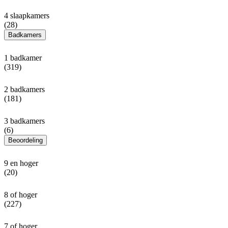
4 slaapkamers
(28)
Badkamers
1 badkamer
(319)
2 badkamers
(181)
3 badkamers
(6)
Beoordeling
9 en hoger
(20)
8 of hoger
(227)
7 of hoger