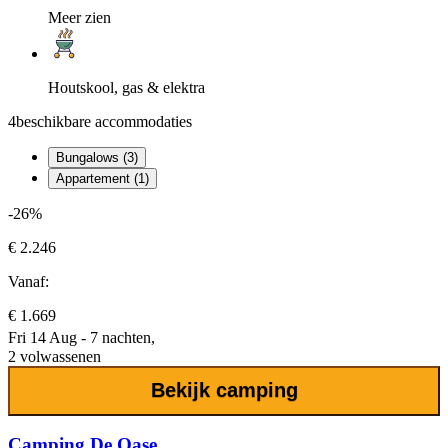
Meer zien
Houtskool, gas & elektra
4
beschikbare accommodaties
Bungalows (3)
Appartement (1)
-26%
€ 2.246
Vanaf:
€ 1.669
Fri 14 Aug - 7 nachten,
2 volwassenen
Bekijk camping
Camping De Oase