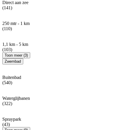
Direct aan zee
(141)
250 mtr - 1 km
(110)
1,1 km - 5 km
(103)
Toon meer (3)
Zwembad
Buitenbad
(540)
Waterglijbanen
(322)
Spraypark
(43)