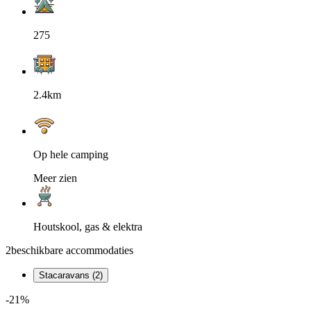
275
2.4km
Op hele camping
Meer zien
Houtskool, gas & elektra
2
beschikbare accommodaties
Stacaravans (2)
-21%