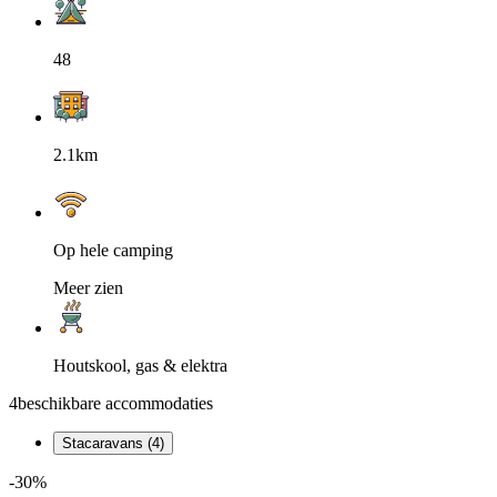
48
2.1km
Op hele camping
Meer zien
Houtskool, gas & elektra
4
beschikbare accommodaties
Stacaravans (4)
-30%