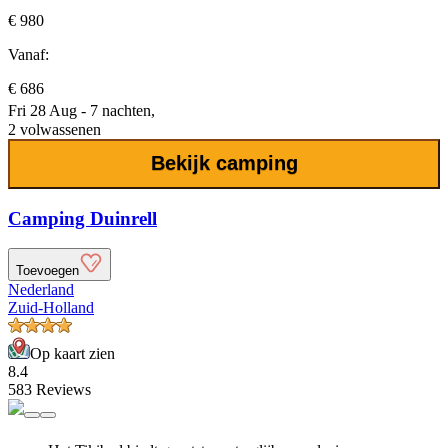
€ 980
Vanaf:
€ 686
Fri 28 Aug - 7 nachten,
2 volwassenen
Bekijk camping
Camping Duinrell
Toevoegen
Nederland
Zuid-Holland
Op kaart zien
8.4
583 Reviews